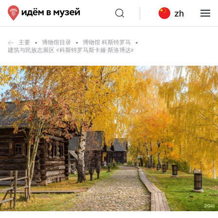
zh
主要
博物馆目录
博物馆 科斯特罗马
建筑与民族志展区 «科斯特罗马斯卡娅·斯洛博达»