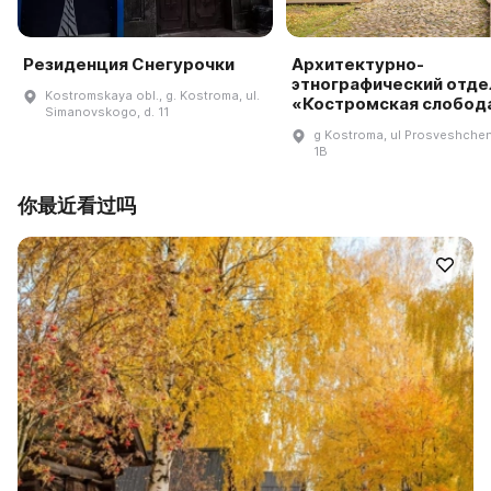
Резиденция Снегурочки
Архитектурно-
этнографический отде
Kostromskaya obl., g. Kostroma, ul.
«Костромская слобод
Simanovskogo, d. 11
g Kostroma, ul Prosveshchen
1B
你最近看过吗