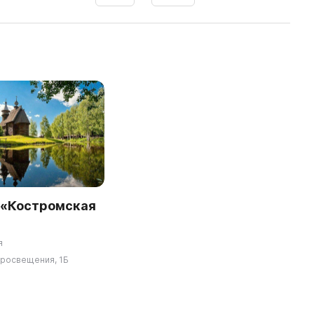
 «Костромская
»
я
Просвещения, 1Б