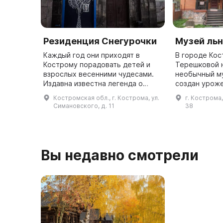
Резиденция Снегурочки
Музей льн
Каждый год они приходят в
В городе Кос
Кострому порадовать детей и
Терешковой 
взрослых весенними чудесами.
необычный му
Издавна известна легенда о
создан урож
Снегурочке, произведение
Забавиной На
Костромская обл., г. Кострома, ул.
г. Кострома,
которой было написано
2005 году. О
Симановского, д. 11
38
Александром Николаевичем
гостей из-за
Островским в имени ...
в нё ...
Вы недавно смотрели