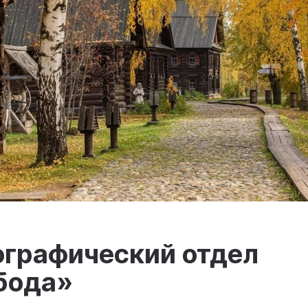
ографический отдел
бода»