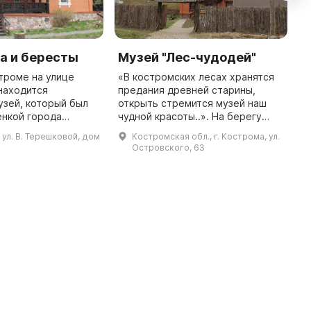
а и бересты
Музей "Лес-чудодей"
A
E
троме на улице
«В костромских лесах хранятся
"
находится
предания древней старины,
зей, который был
открыть стремится музей наш
\
енкой города
чудной красоты..». На берегу
y
тальей Павловной в
реки Кострома, по улице
ol
 ул. В. Терешковой, дом
Костромская обл., г. Кострома, ул.
н привлекает много
Островского, стоит необычный
a
Островского, 63
 своей уникальности:
«Дом-сказка», который
K
притягивает ...
A