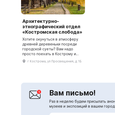
Архитектурно-
этнографический отдел
«Костромская слобода»
Хотите окунуться в атмосферу
древней деревеньки посреди
городской суеты? Вам надо
просто поехать в Кострому и
посетить архитектурно-
г Кострома, ул Просвещения, д 1Б
этнографический отдел
Костромского музея-
заповедника. Здесь вы увиди...
Вам письмо!
Раз в неделю будем присылать анон
музеев и экспозиций в вашем город