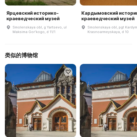
Ярцевский историко-
Кардымовский истори
краеведческий музей
краеведческий музей
Smolenskaya obl, g Yartsevo, ul
Smolenskaya obl, pgt Kardym
Maksima Gorʹkogo, d 11/1
Krasnoarmeyskaya, d 10
类似的博物馆