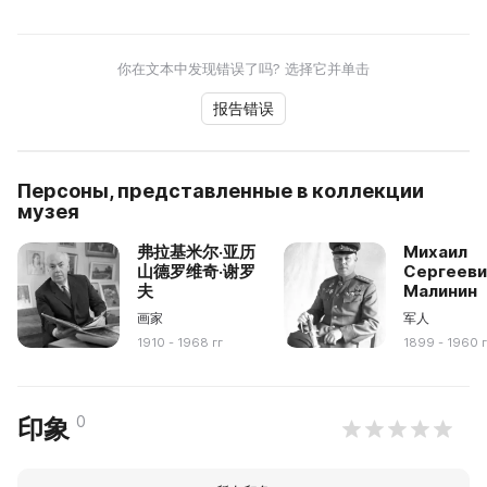
你在文本中发现错误了吗? 选择它并单击
报告错误
Персоны, представленные в коллекции
музея
弗拉基米尔·亚历
Михаил
山德罗维奇·谢罗
Сергееви
夫
Малинин
画家
军人
1910 - 1968 гг
1899 - 1960 г
0
印象