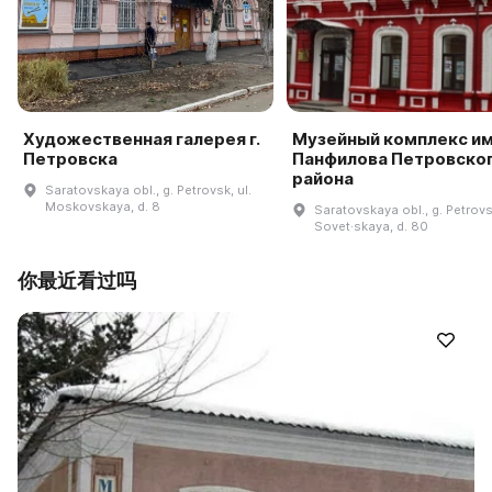
Художественная галерея г.
Музейный комплекс им.
Петровска
Панфилова Петровско
района
Saratovskaya obl., g. Petrovsk, ul.
Moskovskaya, d. 8
Saratovskaya obl., g. Petrovsk
Sovet·skaya, d. 80
你最近看过吗