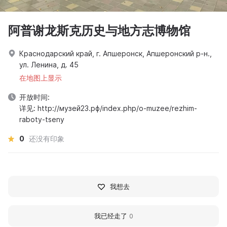
阿普谢龙斯克历史与地方志博物馆
Краснодарский край, г. Апшеронск, Апшеронский р-н.,
ул. Ленина, д. 45
在地图上显示
开放时间:
详见: http://музей23.рф/index.php/o-muzee/rezhim-
raboty-tseny
0
还没有印象
我想去
我已经走了
0