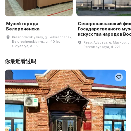
Музей города
Северокавказский фи
Белореченска
Государственного муз
искусства народов Во
Krasnodarskiy kray, g. Belorechensk,
Belorechenskiy r-n., ul. 40 let
Resp. Adygeya, g. Maykop, ul
Oktyabrya, d. 18
Pervomayskaya, d. 221
你最近看过吗