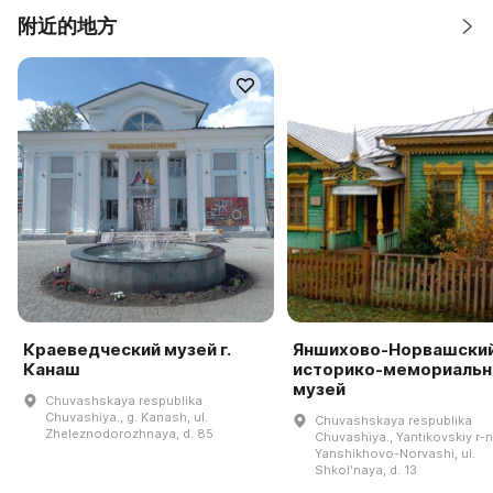
附近的地方
Краеведческий музей г.
Яншихово-Норвашски
Канаш
историко-мемориаль
музей
Chuvashskaya respublika
Chuvashiya., g. Kanash, ul.
Chuvashskaya respublika
Zheleznodorozhnaya, d. 85
Chuvashiya., Yantikovskiy r-n.
Yanshikhovo-Norvashi, ul.
Shkolʹnaya, d. 13