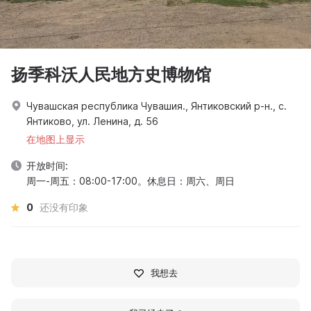
扬季科沃人民地方史博物馆
Чувашская республика Чувашия., Янтиковский р-н., с.
Янтиково, ул. Ленина, д. 56
在地图上显示
开放时间:
周一-周五：08:00-17:00。休息日：周六、周日
0
还没有印象
我想去