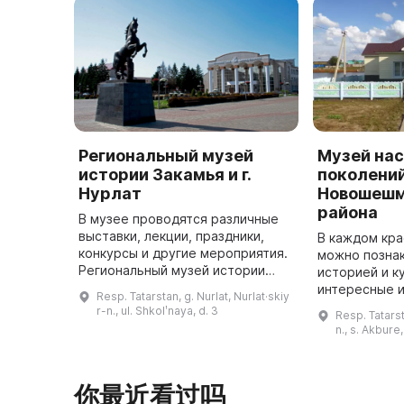
Региональный музей
Музей на
истории Закамья и г.
поколени
Нурлат
Новошешм
района
В музее проводятся различные
выставки, лекции, праздники,
В каждом кра
конкурсы и другие мероприятия.
можно познак
Региональный музей истории
историей и к
Закамья и г. Нурлат был открыт в
интересные 
Resp. Tatarstan, g. Nurlat, Nurlat·skiy
июне 2002 года и начал
вещи, узнать
r-n., ul. Shkolʹnaya, d. 3
Resp. Tatars
функционировать под названи ...
достопримеч
n., s. Akbure
местных жите
你最近看过吗