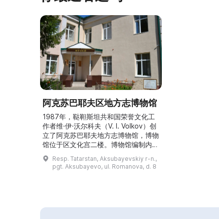
阿克苏巴耶夫区地方志博物馆
1987年，鞑靼斯坦共和国荣誉文化工
作者维·伊·沃尔科夫（V. I. Volkov）创
立了阿克苏巴耶夫地方志博物馆，博物
馆位于区文化宫二楼。博物馆编制内共
有五名工作人员。截至2021年1月1
Resp. Tatarstan, Aksubayevskiy r-n.,
日，博物馆馆藏总数为2727件，其中
pgt. Aksubayevo, ul. Romanova, d. 8
基本馆藏2485件，科研辅助馆藏242
件。博物馆展陈了各类藏品：绘画、应
用艺术品、生活用品与民族志展品、钱
币、文献、照片与底片、印刷品、雕
塑、期刊、图书及其他物品。...