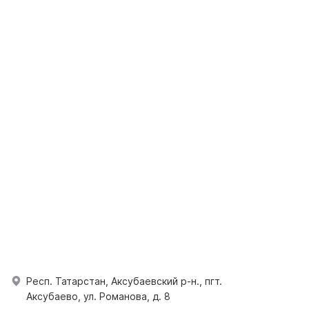
Респ. Татарстан, Аксубаевский р-н., пгт.
Аксубаево, ул. Романова, д. 8