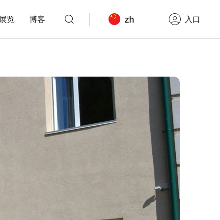
zh
展览
博客
入口