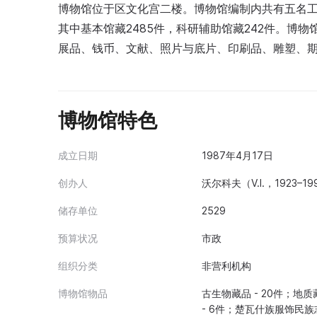
博物馆位于区文化宫二楼。博物馆编制内共有五名工作人
其中基本馆藏2485件，科研辅助馆藏242件。博
展品、钱币、文献、照片与底片、印刷品、雕塑、
博物馆特色
成立日期
1987年4月17日
创办人
沃尔科夫（V.I.，1923–19
储存单位
2529
预算状况
市政
组织分类
非营利机构
博物馆物品
古生物藏品 - 20件；地质
- 6件；楚瓦什族服饰民族志收