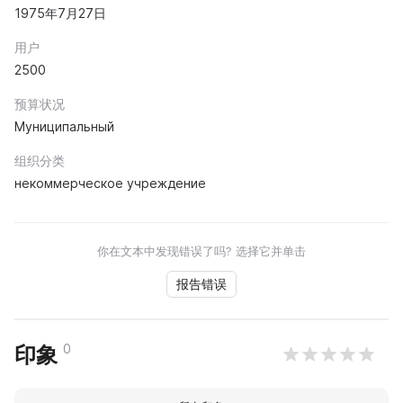
1975年7月27日
用户
2500
预算状况
Муниципальный
组织分类
некоммерческое учреждение
你在文本中发现错误了吗? 选择它并单击
报告错误
0
印象