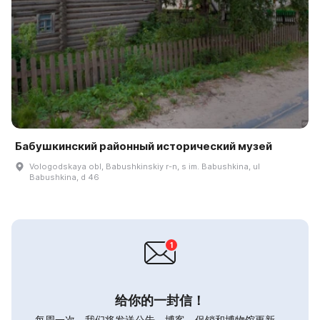
Бабушкинский районный исторический музей
Vologodskaya obl, Babushkinskiy r-n, s im. Babushkina, ul
Babushkina, d 46
给你的一封信！
每周一次，我们将发送公告，博客，促销和博物馆更新。