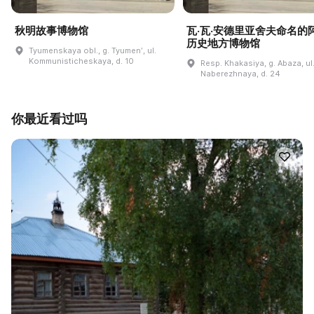
秋明故事博物馆
瓦·瓦·安德里亚舍夫命名的
历史地方博物馆
Tyumenskaya obl., g. Tyumenʹ, ul.
Kommunisticheskaya, d. 10
Resp. Khakasiya, g. Abaza, ul
Naberezhnaya, d. 24
你最近看过吗