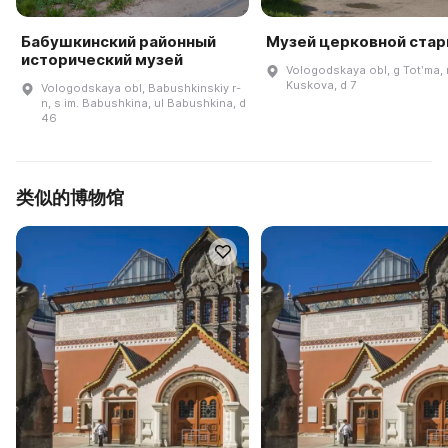
Бабушкинский районный
Музей церковной ста
исторический музей
Vologodskaya obl, g Totʹma,
Kuskova, d 7
Vologodskaya obl, Babushkinskiy r-
n, s im. Babushkina, ul Babushkina, d
46
类似的博物馆