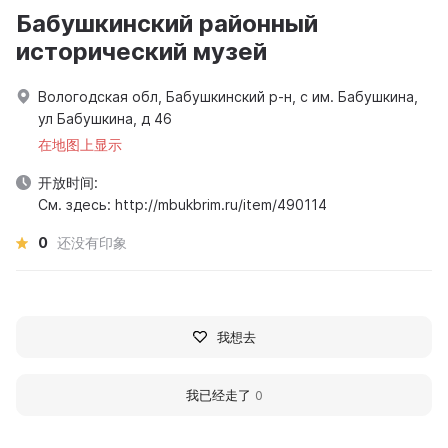
Бабушкинский районный
исторический музей
Вологодская обл, Бабушкинский р-н, с им. Бабушкина,
ул Бабушкина, д 46
在地图上显示
开放时间:
См. здесь: http://mbukbrim.ru/item/490114
0
还没有印象
我想去
我已经走了
0