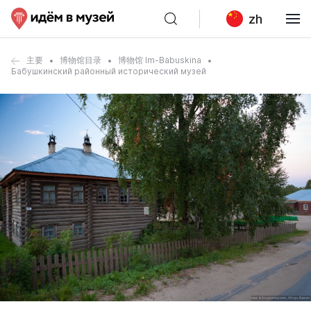
zh
主要
博物馆目录
博物馆 Im-Babuskina
Бабушкинский районный исторический музей