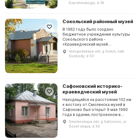
и приобрел более научный
Dzerzhinskogo, d 74
характер. Он занимается поиском...
Сокольский районный музей
В 1962 году было создано
бюджетное учреждение культуры
Сокольского района -
«Краеведческий музей
Сокольского района». В 1993 году
Vologodskaya obl, g Sokol, nab
оно было реорганизовано в
Svobody, d 50
Сокольский городской историко-
краеведческий ...
Сафоновский историко-
краеведческий музей
Находящийся на расстоянии 102 км
к востоку от Смоленска музей в
Сафоново был открыт 9 мая 1990
года в здании, построенном в
первые годы становления города.
Smolenskaya obl, g Safonovo, ul
Первым директором музея была
Sovet·skaya, d 30
назначена Боров...