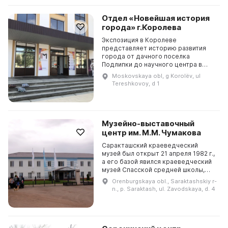
Отдел «Новейшая история
города» г.Королева
Экспозиция в Королеве
представляет историю развития
города от дачного поселка
Подлипки до научного центра в
области космонавтики. Она
Moskovskaya obl, g Korolëv, ul
отражает артиллерийское прошлое
Tereshkovoy, d 1
города, а также включает в себя
ме...
Музейно-выставочный
центр им. М.М. Чумакова
Саракташский краеведческий
музей был открыт 21 апреля 1982 г.,
а его базой явился краеведческий
музей Спасской средней школы,
который существовал с 10
Orenburgskaya obl., Saraktashskiy r-
сентября 1963 г. С 1 января 1984 г.
n., p. Saraktash, ul. Zavodskaya, d. 4
музей стал са...