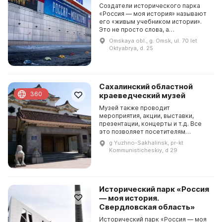
Создатели исторического парка
«Россия — моя история» называют
его «живым учебником истории».
Это не просто слова, а
действительность. Посетители
Omskaya obl., g. Omsk, ul. 70 let
могут не только видеть, но и
Oktyabrya, d. 25
трогать экспонаты парка, а...
Сахалинский областной
360
краеведческий музей
Музей также проводит
мероприятия, акции, выставки,
презентации, концерты и т.д. Все
это позволяет посетителям
познакомиться с историей,
g Yuzhno-Sakhalinsk, pr-kt
культурой и традициями
Kommunisticheskiy, d 29
Сахалинской области. Сахалинский
областно...
Исторический парк «Россия
— моя история.
Свердловская область»
Исторический парк «Россия — моя