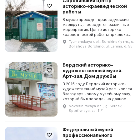
Сорокинский центр
историко-краеведческой
работы
В музее проходят краеведческие
маршруты, проводятся различные
мероприятия. Центр историко-
краеведческой работы привлекает
внимание к культурно-
Tyumenskaya obl., Sorokinskiy r-n., s.
исторической спадкоемкости
Bolʹshoye Sorokino, ul. Lenina, d. 55
нашего района. 20 декабря 1...
Бердский историко-
художественный музей.
Арт-зал. Дом дружбы
В 2015 году Бердский историко-
художественный музей расширился
благодаря новому музейному залу,
который был передан на данное
помещение несколько лет назад.
Novosibirskaya obl., g. Berdsk, ul.
Для его ремонта была объявлена
Sportivnaya, zd. 11/1
акция «Поможе...
Федеральный музей
профессионального