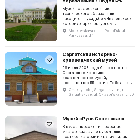
образования г.Подольск
Музей профессионально-
технического образования
находится в усадьбе «Ивановское»,
историко-архитектурном
памятнике федерального значения
Moskovskaya obl, g Podolʹsk, ul
в городе Подольске на берегу
Parkovaya, d 1
реки Пахры. Он был открыт
Постановл...
Саргатский историко-
краеведческий музей
28 июля 2006 года было открыто
Саргатское историко-
краеведческое музей,
посвященное 55-летию Победы в
Великой Отечественной войне.
Omskaya obl., Sargat·skiy r-n., rp.
Основная цель музея - собирать
Sargat·skoye, ul. Oktyabrʹskaya, d. 30
все исторические материалы и
документы...
Музей «Русь Советская»
В музее проходят интересные
мастер-классы по рукоделию,
поэтике, истории и другим видам