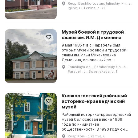
пространство. Здесь
Resp. Bashkortostan, Iglinskiy r-n., s.
осуществляется хранение
Iglino, ul. Lenina, d. 71
музейных предметов, проводится ...
Музей боевой и трудовой
славы им. И.М. Деменина
9 мая 1985 г. в с. Парабель был
открыт Музей боевой и трудовой
славы им. Ильи Михайловича
Деменина, основанный по
инициативе ветерана Великой
Tomskaya obl., Parabelʹskiy r-n., s.
Отечественной войны 1941–1945 гг.
Parabelʹ, ul. Sovet·skaya, d. 1
Сбор материала для музея...
Княжпогостский районный
историко-краеведческий
музей
Районный историко-краеведческий
музей был основан в июне 1969
года по инициативе
общественности. В 1990 году он
перешёл в государственную сферу
Resp Komi, g Yemva, ul