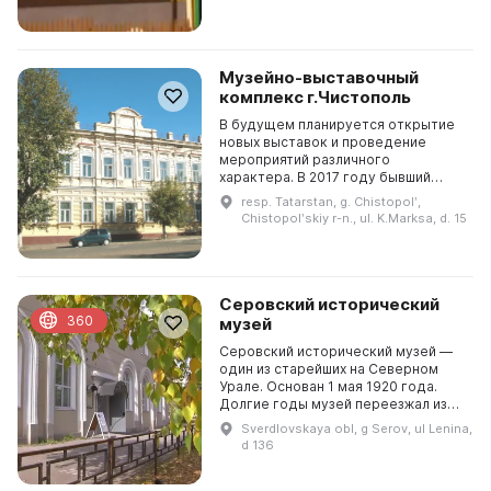
музей входят более 1800...
Музейно-выставочный
комплекс г.Чистополь
В будущем планируется открытие
новых выставок и проведение
мероприятий различного
характера. В 2017 году бывший
купеческий особняк чистопольских
resp. Tatarstan, g. Chistopolʹ,
купцов Чукашевых был передан в
Chistopolʹskiy r-n., ul. K.Marksa, d. 15
аренду Чистопольскому г...
Серовский исторический
360
музей
Серовский исторический музей —
один из старейших на Северном
Урале. Основан 1 мая 1920 года.
Долгие годы музей переезжал из
одного помещения в другое,
Sverdlovskaya obl, g Serov, ul Lenina,
временно закрывался и открывался
d 136
вновь. С мая 195...