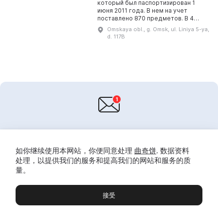
который был паспортизирован 1
июня 2011 года. В нем на учет
поставлено 870 предметов. В 4
залах просторного музея
Omskaya obl., g. Omsk, ul. Liniya 5-ya,
представлены документальные
d. 117B
материалы военного време...
给你的一封信！
每周一次，我们将发送公告，博客，促销和博物馆更新。 以及
如你继续使用本网站，你便同意处理
曲奇饼
. 数据资料
在你的城市和全国各地的展览。
处理，以提供我们的服务和提高我们的网站和服务的质
量。
接受
博物馆
展览及展览
Чаты
Вы
ПОДПИСАТЬСЯ