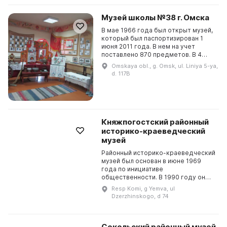
Музей школы №38 г. Омска
В мае 1966 года был открыт музей,
который был паспортизирован 1
июня 2011 года. В нем на учет
поставлено 870 предметов. В 4
залах просторного музея
Omskaya obl., g. Omsk, ul. Liniya 5-ya,
представлены документальные
d. 117B
материалы военного време...
Княжпогостский районный
историко-краеведческий
музей
Районный историко-краеведческий
музей был основан в июне 1969
года по инициативе
общественности. В 1990 году он
перешёл в государственную сферу
Resp Komi, g Yemva, ul
и приобрел более научный
Dzerzhinskogo, d 74
характер. Он занимается поиском...
Сокольский районный музей