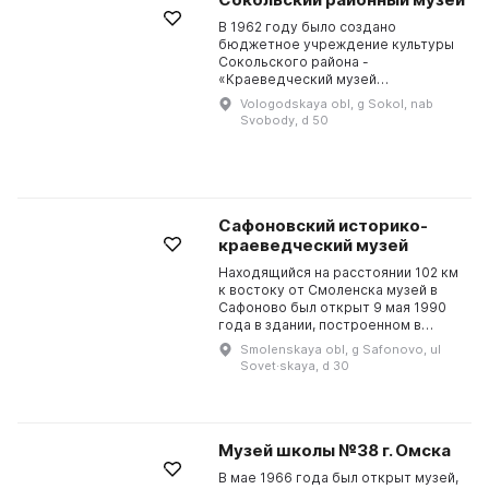
В 1962 году было создано
бюджетное учреждение культуры
Сокольского района -
«Краеведческий музей
Сокольского района». В 1993 году
Vologodskaya obl, g Sokol, nab
оно было реорганизовано в
Svobody, d 50
Сокольский городской историко-
краеведческий ...
Сафоновский историко-
краеведческий музей
Находящийся на расстоянии 102 км
к востоку от Смоленска музей в
Сафоново был открыт 9 мая 1990
года в здании, построенном в
первые годы становления города.
Smolenskaya obl, g Safonovo, ul
Первым директором музея была
Sovet·skaya, d 30
назначена Боров...
Музей школы №38 г. Омска
В мае 1966 года был открыт музей,