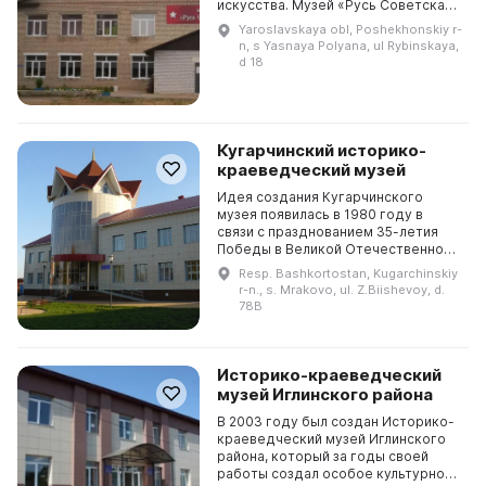
искусства. Музей «Русь Советская»
предлагает настоящее
Yaroslavskaya obl, Poshekhonskiy r-
путешествие в прошлое, даря всем
n, s Yasnaya Polyana, ul Rybinskaya,
посетителям незабываемые...
d 18
Кугарчинский историко-
краеведческий музей
Идея создания Кугарчинского
музея появилась в 1980 году в
связи с празднованием 35-летия
Победы в Великой Отечественной
войне. Сегодня музей
Resp. Bashkortostan, Kugarchinskiy
представляет собой современное
r-n., s. Mrakovo, ul. Z.Biishevoy, d.
хранилище истории края, кото...
78B
Историко-краеведческий
музей Иглинского района
В 2003 году был создан Историко-
краеведческий музей Иглинского
района, который за годы своей
работы создал особое культурное