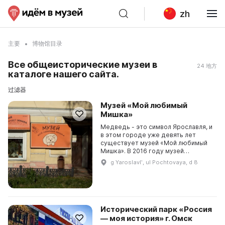
zh
主要
博物馆目录
Все общеисторические музеи в
24 地方
каталоге нашего сайта.
过滤器
Музей «Мой любимый
Мишка»
Медведь - это символ Ярославля, и
в этом городе уже девять лет
существует музей «Мой любимый
Мишка». В 2016 году музей
переехал в новое здание, и его
g Yaroslavlʹ, ul Pochtovaya, d 8
экспозиция расширилась. Здесь
можно увидеть коллек...
Исторический парк «Россия
— моя история» г. Омск