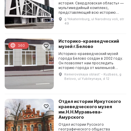
история. Свердловская область» —
мультимедийный комплекс,
представляющий всю историю
России с древнейших времен до
g Yekaterinburg, ul Narodnoy voli, str
современности, «живой учебник»
49
по истории России. В п...
Историко-краеведческий
360
музей г.Белово
Историко-краеведческий музей
города Белово создан в 2002 году.
Он позволяет нам проследить
историю города от маленькой
заимки Федора Белова до
Kemerovskaya oblastʹ - Kuzbass, g
промышленного центра Кузбасса. В
Belovo, ul Yubileynaya, d 12
музее можно посмотреть п...
Отдел истории Иркутского
краеведческого музея
им.Н.Н.Муравьева-
Амурского
Отдел истории Русского
географического общества