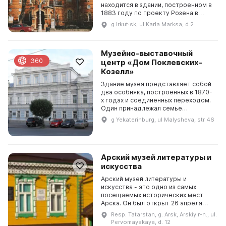
находится в здании, построенном в
1883 году по проекту Розена в
мавританском стиле. На его фризе
g Irkut·sk, ul Karla Marksa, d 2
высечены имена известных
исследователей Азии. В отделе ...
Музейно-выставочный
360
центр «Дом Поклевских-
Козелл»
Здание музея представляет собой
два особняка, построенных в 1870-
х годах и соединенных переходом.
Один принадлежал семье
уральского олигарха XIX столетия,
g Yekaterinburg, ul Malysheva, str 46
предпринимателя и мецената,
польского дворяни...
Арский музей литературы и
искусства
Арский музей литературы и
искусства - это одно из самых
посещаемых исторических мест
Арска. Он был открыт 26 апреля
1995 года и с тех пор работает
Resp. Tatarstan, g. Arsk, Arskiy r-n., ul.
благодаря трем сотрудникам. В
Pervomayskaya, d. 12