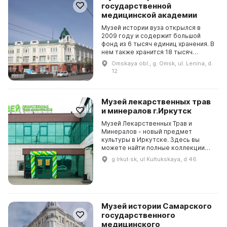
государственной
медицинской академии
Музей истории вуза открылся в
2009 году и содержит большой
фонд из 6 тысяч единиц хранения. В
нем также хранится 18 тысяч
документов, фотографий и
Omskaya obl., g. Omsk, ul. Lenina, d.
фильмов. Он является памятником
12
боевой и трудовой сла...
Музей лекарственных трав
и минералов г.Иркутск
Музей Лекарственных Трав и
Минералов - новый предмет
культуры в Иркутске. Здесь вы
можете найти полные коллекции
лекарственных трав, минеральных
g Irkut·sk, ul Kultukskaya, d 46
вод и лечебных грязей России, а
также коллекцию техноло...
Музей истории Самарского
государственного
медицинского