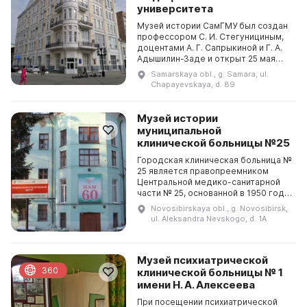
университета
Музей истории СамГМУ был создан
профессором С. И. Стегунициным,
доцентами А. Г. Сапрыкиной и Г. А.
Адышилин-Заде и открыт 25 мая
1974 г. В 2001 г. экспозиция была
Samarskaya obl., g. Samara, ul.
обновлена. На стендах музея
Chapayevskaya, d. 89
представл...
Музей истории
муниципальной
клинической больницы №25
Городская клиническая больница №
25 является правопреемником
Центральной медико-санитарной
части № 25, основанной в 1950 году
для проведения обследований,
Novosibirskaya obl., g. Novosibirsk,
лечения и реабилитации
ul. Aleksandra Nevskogo, d. 1A
работников атомной про...
Музей психиатрической
360
клинической больницы № 1
имени Н. А. Алексеева
При посещении психиатрической