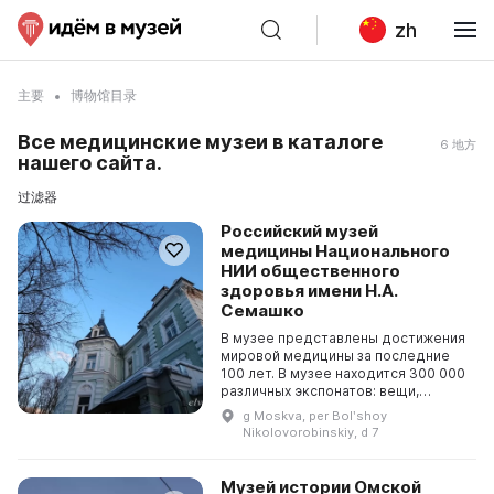
zh
主要
博物馆目录
Все медицинские музеи в каталоге
6 地方
нашего сайта.
过滤器
Российский музей
медицины Национального
НИИ общественного
здоровья имени Н.А.
Семашко
В музее представлены достижения
мировой медицины за последние
100 лет. В музее находится 300 000
различных экспонатов: вещи,
документы, журналы операций,
g Moskva, per Bolʹshoy
медицинские инструменты и
Nikolovorobinskiy, d 7
оборудование изве...
Музей истории Омской