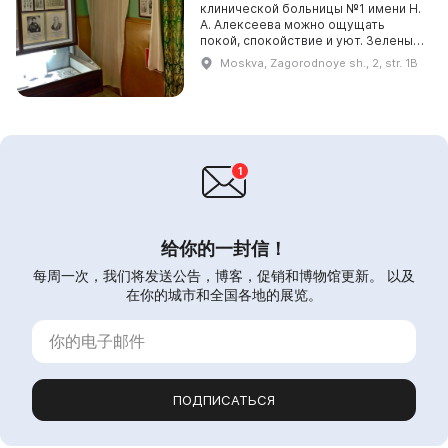
клинической больницы №1 имени Н.
А. Алексеева можно ощущать
покой, спокойствие и уют. Зеленые
газоны, извивающиеся дорожки для
Moskva, Zagorodnoye sh., 2, str. 1B
прогулок, вальяжно гуляющие грачи
между дер...
给你的一封信！
每周一次，我们将发送公告，博客，促销和博物馆更新。 以及
在你的城市和全国各地的展览。
ПОДПИСАТЬСЯ