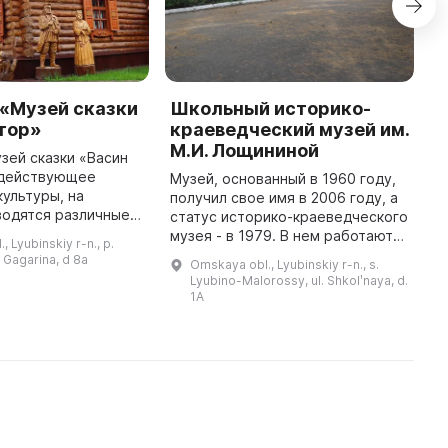
 «Музей сказки
Школьный историко-
E
тор»
краеведческий музей им.
F
М.И. Лощининой
зей сказки «Васин
E
о действующее
M
Музей, основанный в 1960 году,
ультуры, на
in
получил свое имя в 2006 году, а
водятся различные
e
статус историко-краеведческого
 праздники,
t
музея - в 1979. В нем работают
 Lyubinskiy r-n., p.
еатрализованные
p
четыре отдела: быт села
l. Gagarina, d 8a
Omskaya obl., Lyubinskiy r-n., s.
ни рождения,
Любино-Малороссы, земляки-
Lyubino-Malorossy, ul. Shkolʹnaya, d.
выпускные детск ...
участники Великой Отечест ...
1A