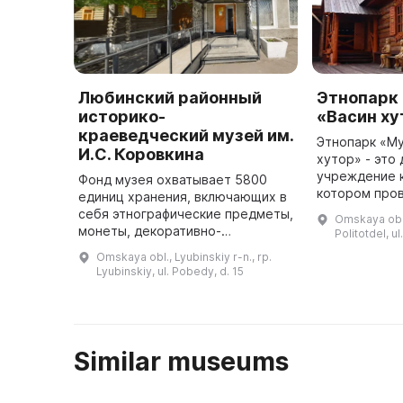
Любинский районный
Этнопарк
историко-
«Васин ху
краеведческий музей им.
Этнопарк «Му
И.С. Коровкина
хутор» - эт
учреждение к
Фонд музея охватывает 5800
котором про
единиц хранения, включающих в
мероприятия:
себя этнографические предметы,
Omskaya obl.,
фестивали, т
монеты, декоративно-
Politotdel, u
программы, д
прикладное искусство,
Omskaya obl., Lyubinskiy r-n., rp.
документы и фотоматериалы. Для
Lyubinskiy, ul. Pobedy, d. 15
обеспечения более широкого
доступа к ко ...
Similar museums