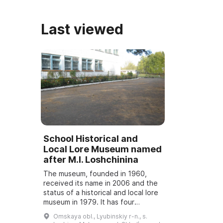
Last viewed
School Historical and
Local Lore Museum named
after M.I. Loshchinina
The museum, founded in 1960,
received its name in 2006 and the
status of a historical and local lore
museum in 1979. It has four
departments: the everyday life of
Omskaya obl., Lyubinskiy r-n., s.
the village of Lyubino-Malorossy,