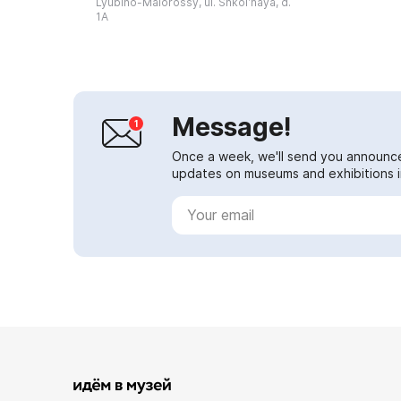
Lyubino-Malorossy, ul. Shkolʹnaya, d.
fel...
1A
Message!
Once a week, we'll send you announc
updates on museums and exhibitions in