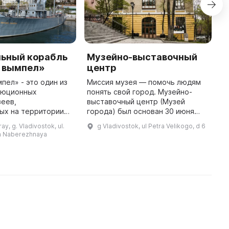
ьный корабль
Музейно-выставочный
Г
 вымпел»
центр
К
п
пел» - это один из
Миссия музея — помочь людям
люционных
понять свой город. Музейно-
В
зеев,
выставочный центр (Музей
с
ых на территории
города) был основан 30 июня
з
ыл построен в 1911
1888 года и стал первым на
К
ay, g. Vladivostok, ul.
g Vladivostok, ul Petra Velikogo, d 6
ой верфи и назван в
русском Дальнем Востоке. Его
л
a Naberezhnaya
ского губернатора
миссия - декодирование
п
городской ...
с