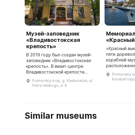
Музей-заповедник
Мемориал
«Владивостокская
«Красный
крепость»
«Красный вым
пяти дорево
В 2019 году был создан музей-
кораблей-му
заповедник «Владивостокская
расположенн
крепость». В визит-центре
России. Он б
Владивостокской крепости
Primorskiy kr
году на финск
посетители могут познакомиться
Korabelʹnay
Primorskiy kray, g. Vladivostok, ul.
честь камчат
с фортификационными
Petra Velikogo, d. 6
В. С. Зав ...
объектами, узнать о судьбах
людей, причас ...
Similar museums