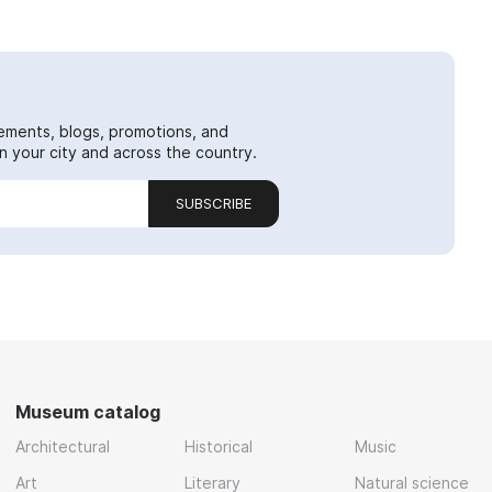
ements, blogs, promotions, and
 your city and across the country.
SUBSCRIBE
Museum catalog
Architectural
Historical
Music
Art
Literary
Natural science