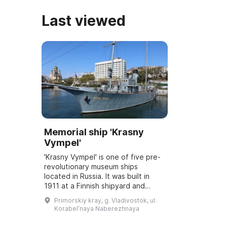
Last viewed
Memorial ship 'Krasny
Vympel'
'Krasny Vympel' is one of five pre-
revolutionary museum ships
located in Russia. It was built in
1911 at a Finnish shipyard and
named after the Governor of
Primorskiy kray, g. Vladivostok, ul.
Kamchatka V. S. Zavoyko. The ship
Korabelʹnaya Naberezhnaya
was assign...