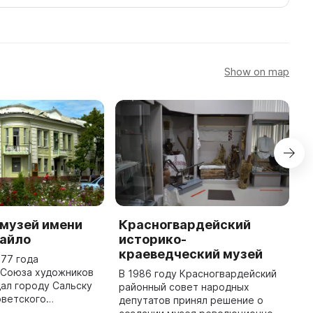
Show on map
 музей имени
Красногвардейский
Г
тайло
историко-
Н
краеведческий музей
Р
977 года
и
 Союза художников
В 1986 году Красногвардейский
ал городу Сальску
районный совет народных
В
оветского
депутатов принял решение о
з
ного искусства, что