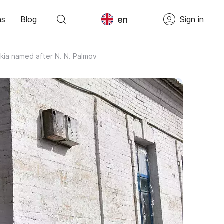
en
ns
Blog
Sign in
kia named after N. N. Palmov