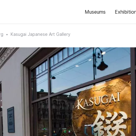
Museums
Exhibitio
rg
Kasugai Japanese Art Gallery