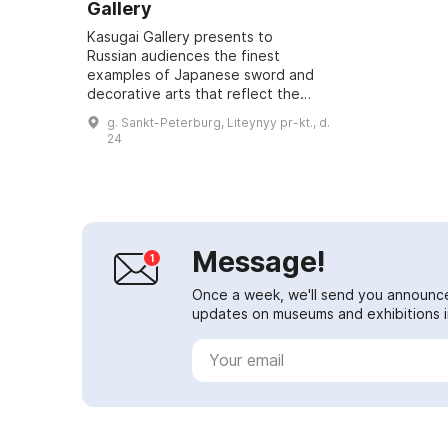
Gallery
Kasugai Gallery presents to
Russian audiences the finest
examples of Japanese sword and
decorative arts that reflect the
values and ideals of the Japanese
g. Sankt-Peterburg, Liteynyy pr-kt., d.
warrior aristocracy and their
24
notions of beau...
Message!
Once a week, we'll send you announc
updates on museums and exhibitions in