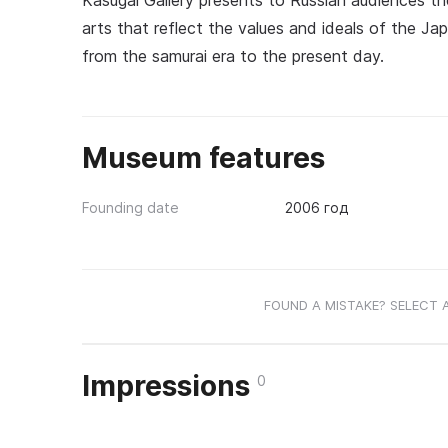
Kasugai Gallery presents to Russian audiences t
arts that reflect the values and ideals of the Ja
from the samurai era to the present day.
Museum features
Founding date
2006 год
FOUND A MISTAKE? SELECT 
Impressions
0