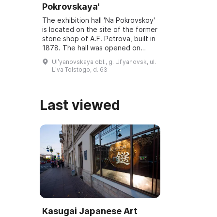
Pokrovskaya'
The exhibition hall 'Na Pokrovskoy'
is located on the site of the former
stone shop of A.F. Petrova, built in
1878. The hall was opened on
March 6, 2001, and underwent
Ulʹyanovskaya obl., g. Ulʹyanovsk, ul.
reconstruction and modernization
Lʹva Tolstogo, d. 63
...
Last viewed
Kasugai Japanese Art