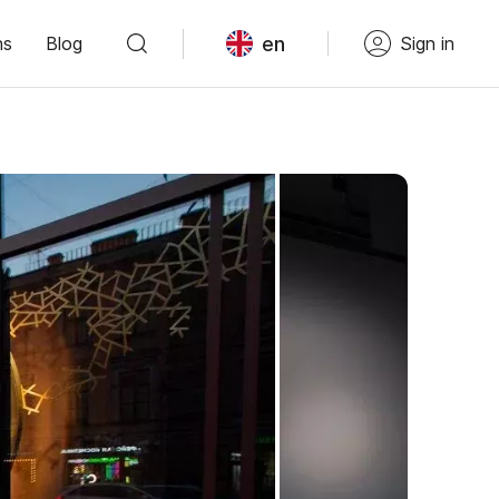
en
ns
Blog
Sign in