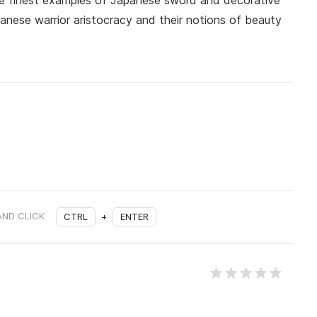
he finest examples of Japanese sword and decorative
panese warrior aristocracy and their notions of beauty
AND CLICK
CTRL
+
ENTER