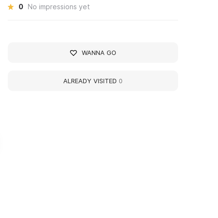
0
No impressions yet
WANNA GO
ALREADY VISITED
0
узей «Полторы
Museum of the Histor
омнаты» Иосифа
the Troops of the Ord
родского
Lenin of the Leningra