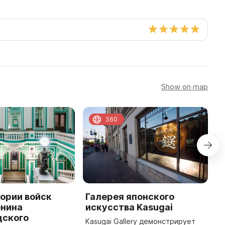
Show on map
360
ории войск
Галерея японского
М
енина
искусства Kasugai
к
дского
Б
Kasugai Gallery демонстрирует