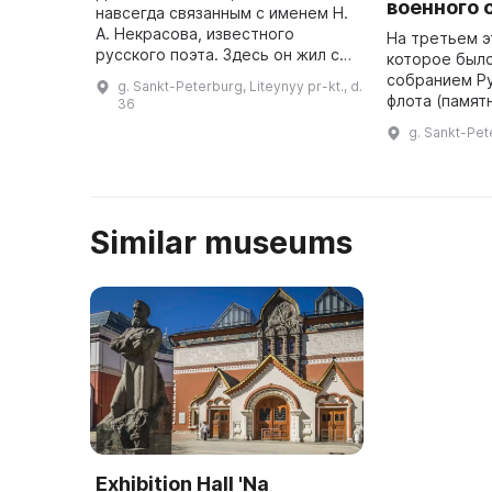
военного 
навсегда связанным с именем Н.
А. Некрасова, известного
На третьем э
русского поэта. Здесь он жил с
которое был
1857 по 1877 год, и в этих
собранием Ру
g. Sankt-Peterburg, Liteynyy pr-kt., d.
комнатах была редакция двух
флота (памят
36
популярных и прогрессивных жу
второй полови
g. Sankt-Pete
...
находится Му
ордена Лени
Similar museums
Exhibition Hall 'Na