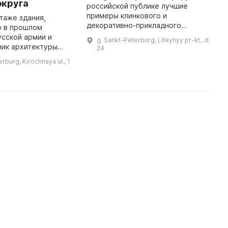
округа
российской публике лучшие
В
примеры клинкового и
М
таже здания,
декоративно-прикладного
А
о в прошлом
искусства Японии, которые
Ф
сской армии и
g. Sankt-Peterburg, Liteynyy pr-kt., d.
отражают ценности и идеалы
Б
ник архитектуры
24
японской военной аристократии
у
ны XIX в.),
rburg, Kirochnaya ul., 1
и их представлен ...
зей истории войск
на Ленинградского
военного округ ...