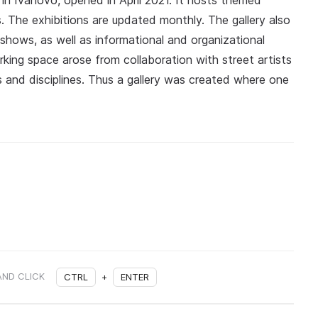
 in Ivanovo, opened in April 2021. It hosts themed
. The exhibitions are updated monthly. The gallery also
 shows, as well as informational and organizational
rking space arose from collaboration with street artists
 and disciplines. Thus a gallery was created where one
AND CLICK
CTRL
+
ENTER