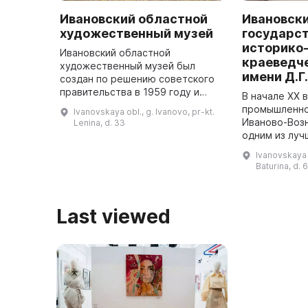
Ивановский областной
Ивановск
художественный музей
государс
историко
Ивановский областной
краеведч
художественный музей был
имени Д.Г
создан по решению советского
правительства в 1959 году и
В начале ХХ 
открыт в 1960 году. Здание из
промышленнос
Ivanovskaya obl., g. Ivanovo, pr-kt.
красного кирпича в духе
Иваново-Воз
Lenina, d. 33
эклектики было построено в
одним из луч
последней четвер ...
провинциальн
Ivanovskaya o
создан иван
Baturina, d. 
фабрикантом,
меценатом ...
Last viewed