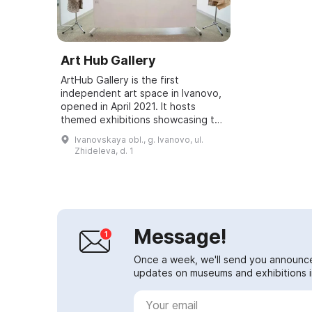
Art Hub Gallery
ArtHub Gallery is the first
independent art space in Ivanovo,
opened in April 2021. It hosts
themed exhibitions showcasing the
work of young artists. The
Ivanovskaya obl., g. Ivanovo, ul.
exhibitions are updated monthly.
Zhideleva, d. 1
The gallery a...
Message!
Once a week, we'll send you announc
updates on museums and exhibitions in