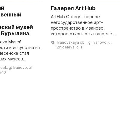
ий
Галерея Art Hub
М
твенный
с
ArtHub Gallery - первое
-
негосударственное арт-
Д
еский музей
пространство в Иваново,
б
. Бурылина
которое открылось в апреле
п
2021 года. Здесь проводятся
ч
века Музей
Ivanovskaya obl., g. Ivanovo, ul.
тематические выставки, которые
В
ти и искусства в г.
Zhideleva, d. 1
собирают работы молодых
б
несенске стал
художников. Каждый м ...
р
ших музеев
ой России. Он был
bl., g. Ivanovo, ul.
ово-вознесенским
6/40
 коллекционером,