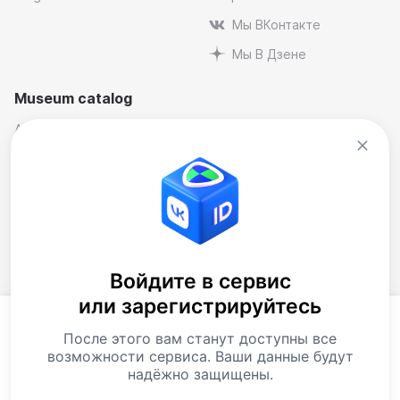
Мы ВКонтакте
Мы В Дзене
Museum catalog
Architectural
Museums and reserves
Art
Music
By industry
Natural science museums
Contemporary Art Museum
Personal and memorial
Historical
Theatre
Literary
Museum compilations
Войдите в сервис
или зарегистрируйтесь
Local history
Продолжая использовать наш сайт, Вы
Download app
После этого вам станут доступны все
соглашаетесь на обработку
файлов cookie
. Data is
возможности сервиса. Ваши данные будут
processed to provide our services and improve the
надёжно защищены.
quality of our website and services.