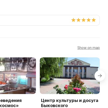
Show on map
аеведения
Центр культуры и досуга
Э
космос»
Быковского
к