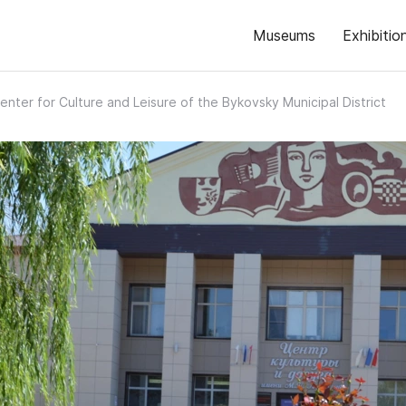
Museums
Exhibitio
enter for Culture and Leisure of the Bykovsky Municipal District