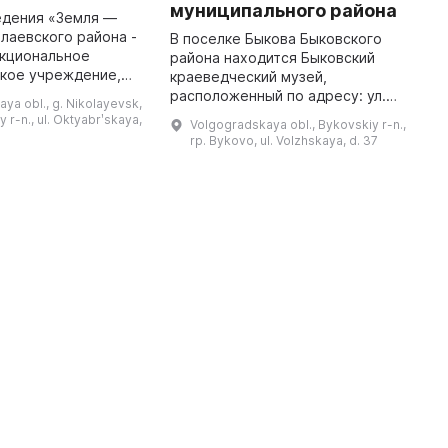
муниципального района
к
едения «Земля —
в
лаевского района -
В поселке Быкова Быковского
нкциональное
района находится Быковский
В
кое учреждение,
краеведческий музей,
п
чает в себя
расположенный по адресу: ул.
к
ya obl., g. Nikolayevsk,
росветительную и
Волжская, 37. За подробной
п
 r-n., ul. Oktyabrʹskaya,
Volgogradskaya obl., Bykovskiy r-n.,
едовательскую
информацией о работе музея
к
rp. Bykovo, ul. Volzhskaya, d. 37
деятельность. ...
можно обратиться по телефону:
п
+7 (84495) ...
к