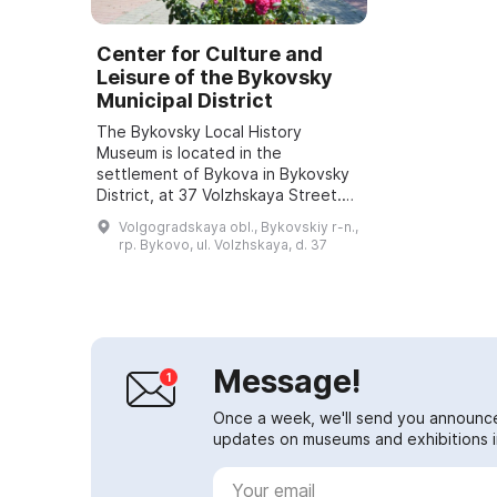
Center for Culture and
Leisure of the Bykovsky
Municipal District
The Bykovsky Local History
Museum is located in the
settlement of Bykova in Bykovsky
District, at 37 Volzhskaya Street.
For more information about the
Volgogradskaya obl., Bykovskiy r-n.,
museum's operations you can call:
rp. Bykovo, ul. Volzhskaya, d. 37
+7 (84495) 3-27...
Message!
Once a week, we'll send you announc
updates on museums and exhibitions in