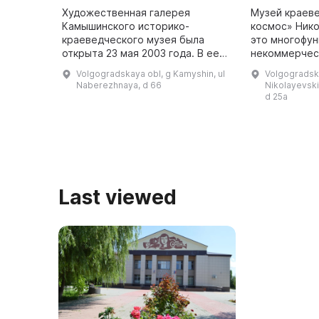
Художественная галерея
Музей краев
Камышинского историко-
космос» Нико
краеведческого музея была
это многофу
открыта 23 мая 2003 года. В ее
некоммерчес
коллекции представлено более
которое вклю
Volgogradskaya obl, g Kamyshin, ul
Volgogradska
2000 единиц изобразительного и
культурно-п
Naberezhnaya, d 66
Nikolayevskiy
декоративно-прикладного
научно-иссл
d 25a
искусства, в т ...
Last viewed