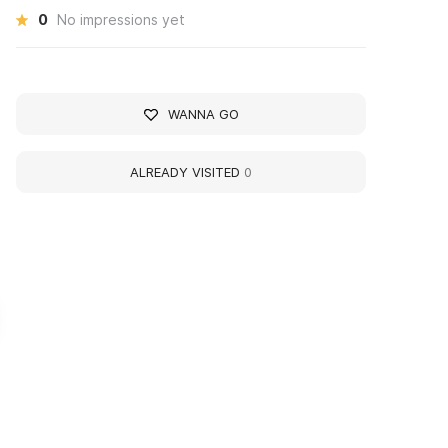
0
No impressions yet
WANNA GO
ALREADY VISITED
0
тнографический
Ethnographic Compl
омплекс «Быт камышан
«Everyday Life of