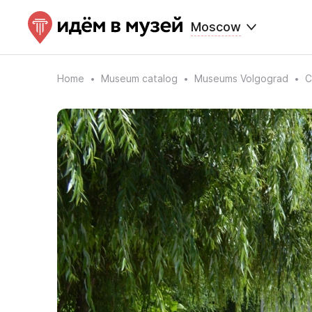
Moscow
Home
Museum catalog
Museums Volgograd
C