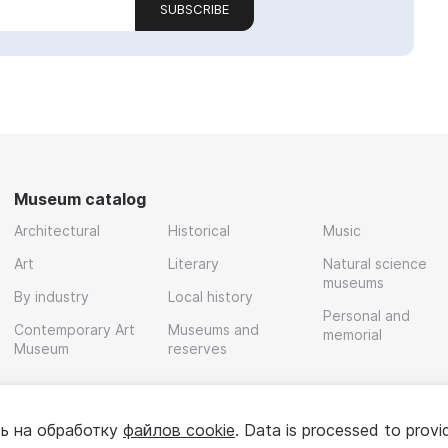
SUBSCRIBE
Museum catalog
Architectural
Historical
Music
Art
Literary
Natural science
museums
By industry
Local history
Personal and
Contemporary Art
Museums and
memorial
Museum
reserves
ь на обработку
файлов cookie
. Data is processed to provi