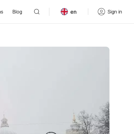
en
ns
Blog
Sign in