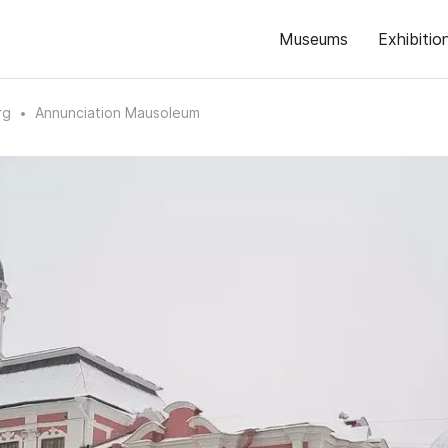
Museums
Exhibitio
rg
Annunciation Mausoleum