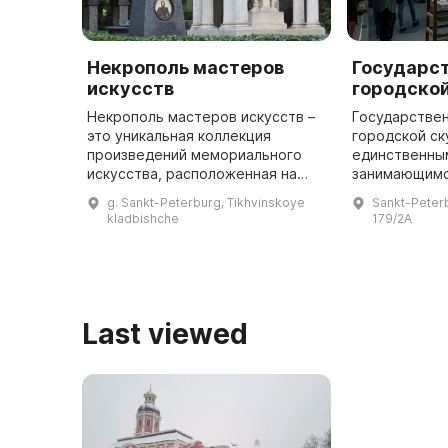
Некрополь мастеров
Государс
искусств
городско
Некрополь мастеров искусств –
Государстве
это уникальная коллекция
городской ск
произведений мемориального
единственным
искусства, расположенная на
занимающимс
территории бывшего
охраной и р
g. Sankt-Peterburg, Tikhvinskoye
Sankt-Peter
Тихвинского кладбища
памятников 
kladbishche
179/2A
Александро-Невской лавры,
искусства в 
существующего с 1823 год ...
Last viewed