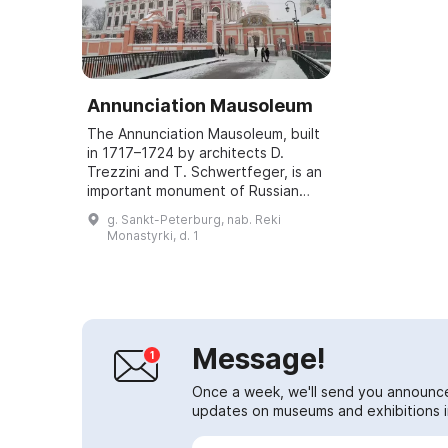
Annunciation Mausoleum
The Annunciation Mausoleum, built
in 1717–1724 by architects D.
Trezzini and T. Schwertfeger, is an
important monument of Russian
cultural history, as it became the
g. Sankt-Peterburg, nab. Reki
first pantheon for the country's
Monastyrki, d. 1
st...
Message!
Once a week, we'll send you announc
updates on museums and exhibitions in