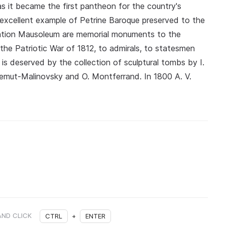
as it became the first pantheon for the country's
n excellent example of Petrine Baroque preserved to the
iation Mausoleum are memorial monuments to the
he Patriotic War of 1812, to admirals, to statesmen
 is deserved by the collection of sculptural tombs by I.
 Demut-Malinovsky and O. Montferrand. In 1800 A. V.
AND CLICK
CTRL
+
ENTER