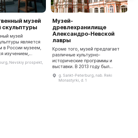
твенный музей
Музей-
Б
й скульптуры
древлехранилище
у
Александро-Невской
нный музей
Б
лавры
ульптуры является
п
 в России музеем,
а
Кроме того, музей предлагает
я изучением,
Ш
различные культурно-
еставрацией
п
исторические программы и
burg, Nevskiy prospekt,
монументального
к
выставки. В 2013 году был
открытой городской
воссоздан Музей Александро-
g. Sankt-Peterburg, nab. Reki
среде. Инициа ...
Невской лавры, после почти 90-
Monastyrki, d. 1
летнего перерыва в работе. На
его предше ...