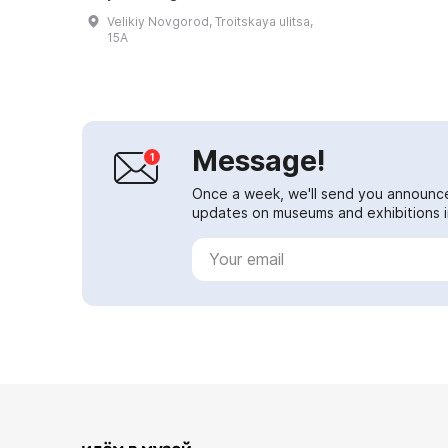
city's outer defensive ring, built in
Velikiy Novgorod, Troitskaya ulitsa,
1582–1584 by order of Ivan IV...
15A
Message!
Once a week, we'll send you announc
updates on museums and exhibitions in