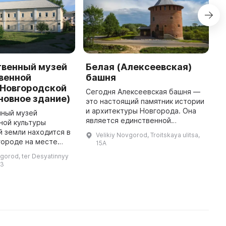
твенный музей
Белая (Алексеевская)
М
венной
башня
р
 Новгородской
ж
Сегодня Алексеевская башня —
новное здание)
В
это настоящий памятник истории
и архитектуры Новгорода. Она
нный музей
И
является единственной
ной культуры
м
сохранившейся каменной башней
 земли находится в
г
Velikiy Novgorod, Troitskaya ulitsa,
внешнего оборонительного
городе на месте
ш
15A
пояса города, построенной в
ятинного
с
vgorod, ter Desyatinnyy
1582-1 ...
снованного в 1327
о
 3
работали Сергей
з
Рахманинов и Мстис ...