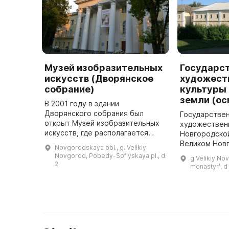
Музей изобразительных
Государс
искусств (Дворянское
художест
собрание)
культуры
земли (ос
В 2001 году в здании
Дворянского собрания был
Государстве
открыт Музей изобразительных
художествен
искусств, где располагается
Новгородской
экспозиция «Русское искусство
Великом Нов
Novgorodskaya obl., g. Velikiy
XVIII−XX веков», которая
бывшего Дес
Novgorod, Pobedy-Sofiyskaya pl., d.
g Velikiy No
позволяет познакомиться с
монастыря, о
2
monastyrʹ, d
богатой коллекци ...
году. Здесь 