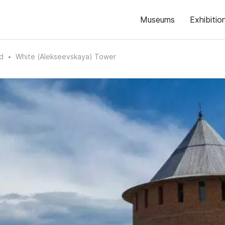
Museums
Exhibitio
d
White (Alekseevskaya) Tower