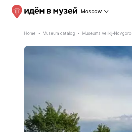
Moscow
Home
Museum catalog
Museums Velikij-Novgoro