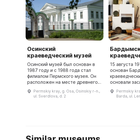
Осинский
Бардымс
краеведческий музей
краеведч
Осинский музей был основан в
15 августа 1
1987 году и с 1988 года стал
основан Бар
филиалом Пермского музея. Он
краеведчески
расположен на месте древнего
основали зас
Осинского городища,
школы РСФСР
Permskiy kray, g. Osa, Osinskiy r-n.,
Permskiy kra
датируемого II веком до н. э. и III
Габитов и за
ul. Sverdlova, d. 2
Barda, ul. Le
веком н. э. Основу его экспо ...
культуры РФ 
Similar museums