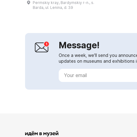
Permskiy kray, Bardymskiy r-n., s.
the Russian Federation
Barda, ul. Lenina, d. 39
Akhmetsagit Mi...
Message!
Once a week, we'll send you announc
updates on museums and exhibitions in