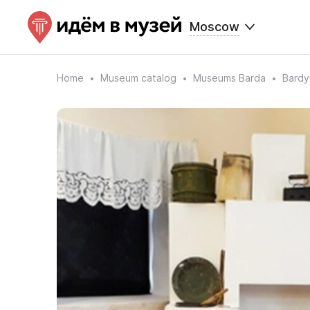
Moscow
Home
Museum catalog
Museums Barda
Bardy