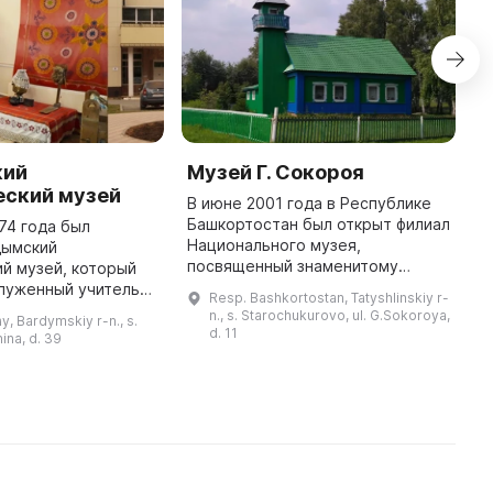
кий
Музей Г. Сокороя
C
еский музей
H
В июне 2001 года в Республике
a
Башкортостан был открыт филиал
974 года был
Национального музея,
дымский
I
посвященный знаменитому
й музей, который
a
ученому и поэту-просветителю
луженный учитель
a
Resp. Bashkortostan, Tatyshlinskiy r-
XIX века Гали Сокорою. С 2010
 Юрий Сергеевич
li
n., s. Starochukurovo, ul. G.Sokoroya,
y, Bardymskiy r-n., s.
года он является филиалом МАУ
служенный работник
re
d. 11
nina, d. 39
«Таты ...
Ахметсагит
Мирхайдарович Тля ...