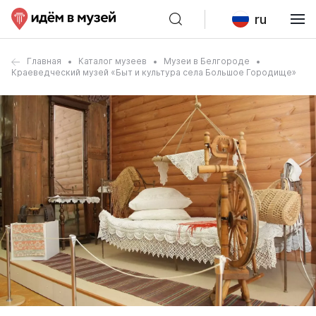
ru
Главная
Каталог музеев
Музеи в Белгороде
Краеведческий музей «Быт и культура села Большое Городище»