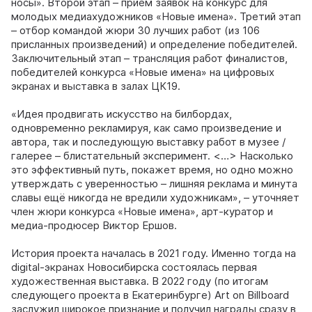
носы». Второй этап – приём заявок на конкурс для
молодых медиахудожников «Новые имена». Третий этап
– отбор командой жюри 30 лучших работ (из 106
присланных произведений) и определение победителей.
Заключительный этап – трансляция работ финалистов,
победителей конкурса «Новые имена» на цифровых
экранах и выставка в залах ЦК19.
«Идея продвигать искусство на билбордах,
одновременно рекламируя, как само произведение и
автора, так и последующую выставку работ в музее /
галерее – блистательный эксперимент. <…> Насколько
это эффективный путь, покажет время, но одно можно
утверждать с уверенностью – лишняя реклама и минута
славы ещё никогда не вредили художникам», – уточняет
член жюри конкурса «Новые имена», арт-куратор и
медиа-продюсер Виктор Ершов.
История проекта началась в 2021 году. Именно тогда на
digital-экранах Новосибирска состоялась первая
художественная выставка. В 2022 году (по итогам
следующего проекта в Екатеринбурге) Art on Billboard
заслужил широкое признание и получил награды сразу в