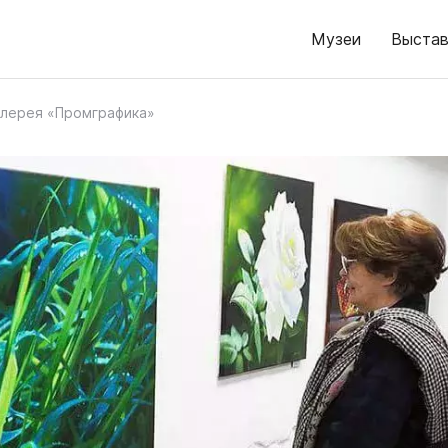
Музеи
Выстав
алерея «Промграфика»