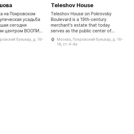
шова
Teleshov House
G
а на Покровском
Teleshov House on Pokrovsky
I
упеческая усадьба
Boulevard is a 19th-century
M
авшая сегодня
merchant's estate that today
W
ым центром ВООПИК
serves as the public center of
R
ю культурного
VOOPIK for the preservation of
2
ровский бульвар, д. 16-
Москва, Покровский бульвар, д. 16-
есь проходят
cultural heritage. It hosts lectures,
d
18, ст. 4-4а
вки, спектакли и
exhibitions, pe ...