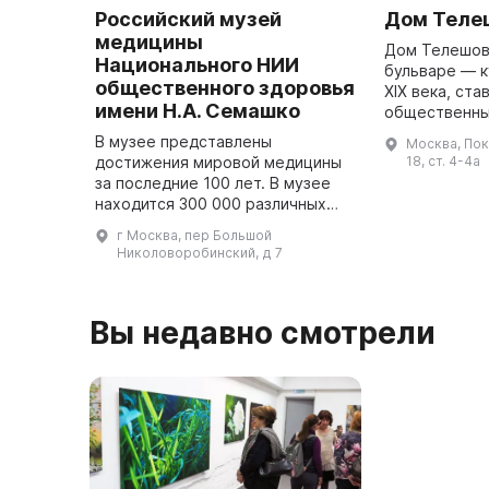
Российский музей
Дом Теле
медицины
Дом Телешов
Национального НИИ
бульваре — к
общественного здоровья
XIX века, ст
имени Н.А. Семашко
общественн
по сохранени
В музее представлены
Москва, Пок
наследия. Зд
достижения мировой медицины
18, ст. 4-4а
лекции, выста
за последние 100 лет. В музее
мастер-к ...
находится 300 000 различных
экспонатов: вещи, документы,
г Москва, пер Большой
журналы операций, медицинские
Николоворобинский, д 7
инструменты и оборудование
изве ...
Вы недавно смотрели