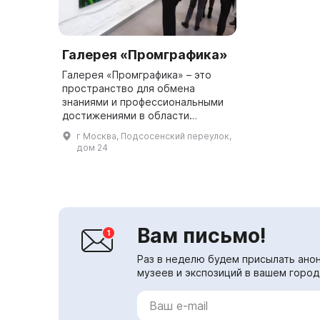
Галерея «Промграфика»
Галерея «Промграфика» – это
пространство для обмена
знаниями и профессиональными
достижениями в области
графического дизайна и
г Москва, Подсосенский переулок,
современной культуры. Здесь
дом 24
представлены работы
художников, а также прово...
Вам письмо!
Раз в неделю будем присылать анон
музеев и экспозиций в вашем город