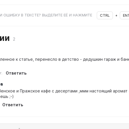
 ОШИБКУ В ТЕКСТЕ? ВЫДЕЛИТЕ ЕЁ И НАЖМИТЕ
CTRL
+
EN
рии
2
ленное к статье, перенесло в детство - дедушкин гараж и банк
Ответить
г.
ев
Венское и Пражское кафе с десертами ,ммм настоящий аромат 
ешь ;-)
Ответить