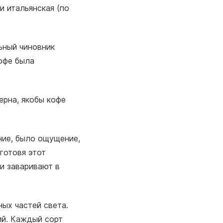
и итальянская (по
ьный чиновник
офе была
зерна, якобы кофе
ние, было ощущение,
 готовя этот
ки заваривают в
ных частей света.
ий. Каждый сорт