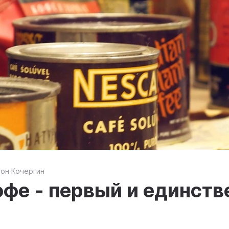
тон Кочергин
офе - первый и единств