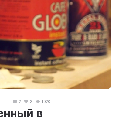
2
3
1020
енный в