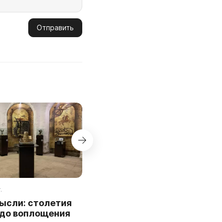
Отправить
.
18 января 2024 г.
ысли: столетия
5 экспонатов, которые
 до воплощения
обязательно надо