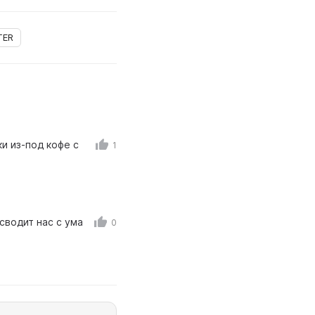
TER
и из-под кофе с
1
сводит нас с ума
0