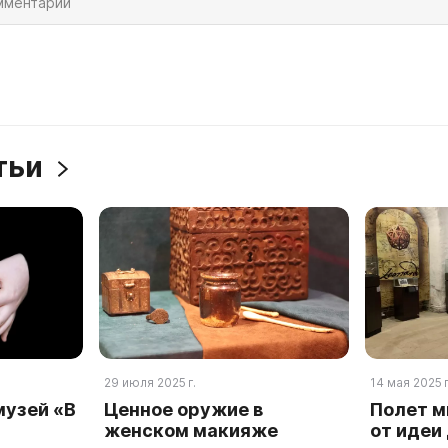
атьи
29 июля 2025 г.
14 мая 2025 г
музей «В
Ценное оружие в
Полет м
женском макияже
от идеи