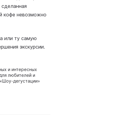
, сделанная
ой кофе невозможно
а или ту самую
ершения экскурсии.
ных и интересных
для любителей и
 «Шоу-дегустации»