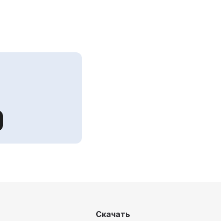
увидеть в Музее имени
Андрея Рублева
Скачать