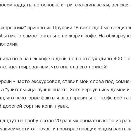
восемнадцать, но основных три: скандинавская, венская 
 жаренным" пришло из Пруссии 18 века где был специал
обы никто самостоятельно не жарил кофе. На обжарку к
нополия!
пила по 5 чашек кофе в день, но на это уходило 400 г. 
 концентрированным, что она ела его ложкой!
урсии - часто экскурсовод ставил мои слова под сомне
, а "учительница лучше знает". Хотя вернувшись домой и
л, что некоторые факты я знал правильно - кофе всё та
й дорогой сорт не копи-лувак.
м дадут на пробу около 20 разных ароматов кофе из раз
 зависимости от почвы и произрастающих рядом растен