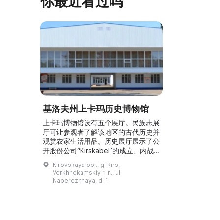
你最近看过吗
基洛夫州上卡玛历史博物馆
上卡玛博物馆设有五个展厅。民族志展
厅可让参观者了解该地区的古代历史并
观赏农家生活用品。历史展厅展示了公
开股份公司“Kirskabel”的成立、内战
各阶段以及该地区的早期企业。战斗荣
Kirovskaya obl., g. Kirs,
誉厅展出奖章、文件和参加伟大卫国战
Verkhnekamskiy r-n., ul.
争者的前线遗物。工业史展厅展示了各
Naberezhnaya, d. 1
个年代的劳动者。共青团荣誉厅讲述了
该区共青团组织的历史。...