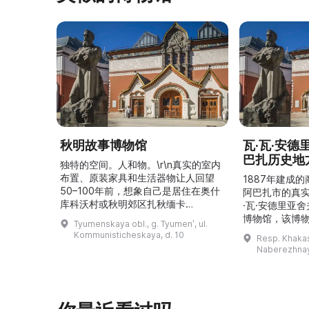
秋明故事博物馆
瓦·瓦·安
巴扎历史地
独特的空间。人和物。\r\n真实的室内
布置、原装家具和生活器物让人回望
1887年建成
50–100年前，想象自己是居住在奥什
阿巴扎市的真
库科沃村或秋明郊区扎秋缅卡
·瓦·安德里亚
（Затюменка）的一座小木屋的居
博物馆，该博物
Tyumenskaya obl., g. Tyumenʹ, ul.
民。\r\n\r\n博物馆的展览再现了我曾
卡斯共和国最佳
Kommunisticheskaya, d. 10
Resp. Khakasi
祖母安娜·科尔尼洛夫娜·奥什库科娃
的陈列以城市
Naberezhnay
（Анна Корниловна Ошкукова）一
–3世纪的历史
家的日常生活场景——她是一位“世代
具、青铜与银
为农”的农妇，其祖先在16世纪末是最
坚固的砖墙环
早从北德维纳（Северна ...
马厩。基普里