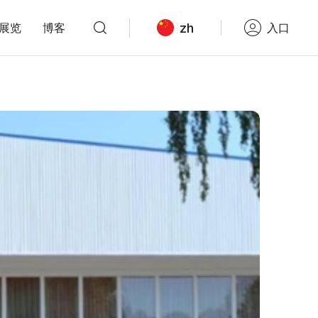
zh
展览
博客
入口