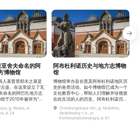
德里亚舍夫命名的阿
阿布杜利诺历史与地方志博物
方博物馆
馆
1
的商人基普里耶夫之屋是
博物馆举办旨在普及阿布杜利诺地区历
实古迹。在这里设立了瓦
史的各类活动。如今博物馆已成为一个
舍夫命名的阿巴扎地方志
文化教育中心，帮助人们理解并珍视曾
馆于2010年被评为“哈
在此生活的人的历史。阿布杜利诺历史
市级博物馆”。博物馆
与地方志博物馆于1966年在当地知名
ya, g. Abaza, ul.
Orenburgskaya obl., g. Abdulino,
及哈卡斯地区自公元前4
人士的倡议下创建。最初位于共产党街
a, d. 24
Abdulinskiy r-n., ul.
为主题，展出有箭头、刀
274号商人沃罗比约夫住宅附属建筑
Kommunisticheskaya, d. 61
质胸针、石磨等。庄园被
内。现址为共产党街61号。馆内常设
绕，院内有宽敞的谷仓和
展览包括“农民小屋”、“阿布杜利诺的
耶夫之屋是了解阿巴扎历
商人”、“战斗荣耀厅”和“阿布杜利诺：