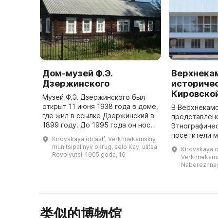
Дом-музей Ф.Э.
Верхнека
Дзержинского
историче
Кировско
Музей Ф.Э. Дзержинского был
открыт 11 июня 1938 года в доме,
В Верхнекам
где жил в ссылке Дзержинский в
представлено
1899 году. До 1995 года он носил
Этнографиче
название Дом-музея Ф. Э.
посетители м
Kirovskaya oblastʹ, Verkhnekamskiy
Дзержинского, а затем был
с древним пр
munitsipalʹnyy okrug, selo Kay, ulitsa
Kirovskaya ob
переоснащен в музей исто ...
посмотреть 
Revolyutsii 1905 goda, 16
Verkhnekamsk
крестьянског
Naberezhnaya
Исторический
посмотре ...
类似的博物馆