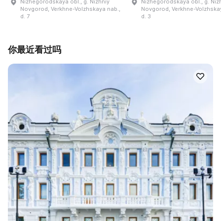
Nizhegorodskaya obl., g. Nizhniy
Nizhegorodskaya obl., g. Niz
Novgorod, Verkhne-Volzhskaya nab.,
Novgorod, Verkhne-Volzhskay
d. 7
d. 3
你最近看过吗