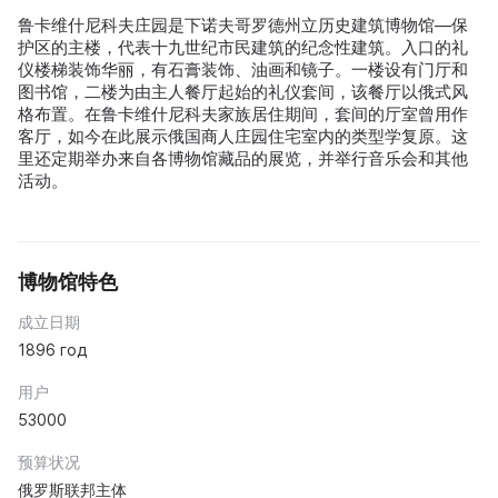
鲁卡维什尼科夫庄园是下诺夫哥罗德州立历史建筑博物馆—保
护区的主楼，代表十九世纪市民建筑的纪念性建筑。入口的礼
仪楼梯装饰华丽，有石膏装饰、油画和镜子。一楼设有门厅和
图书馆，二楼为由主人餐厅起始的礼仪套间，该餐厅以俄式风
格布置。在鲁卡维什尼科夫家族居住期间，套间的厅室曾用作
客厅，如今在此展示俄国商人庄园住宅室内的类型学复原。这
里还定期举办来自各博物馆藏品的展览，并举行音乐会和其他
活动。
博物馆特色
成立日期
1896 год
用户
53000
预算状况
俄罗斯联邦主体