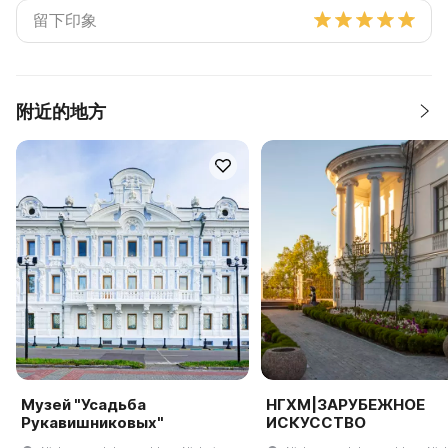
附近的地方
Музей "Усадьба
НГХМ|ЗАРУБЕЖНОЕ
Рукавишниковых"
ИСКУССТВО