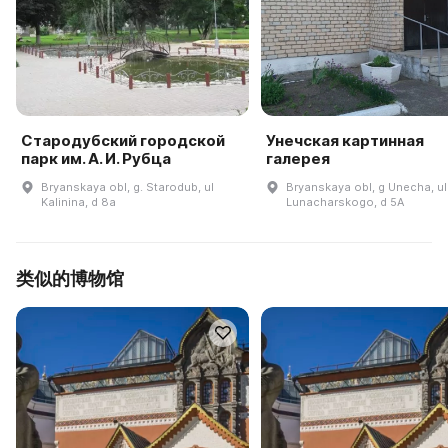
Стародубский городской
Унечская картинная
парк им. А. И. Рубца
галерея
Bryanskaya obl, g. Starodub, ul
Bryanskaya obl, g Unecha, ul
Kalinina, d 8a
Lunacharskogo, d 5A
类似的博物馆