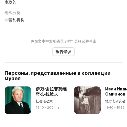
市政的
组织分类
非营利机构
你在文本中发现错误了吗? 选择它并单击
报告错误
Персоны, представленные в коллекции
музея
伊万·谢拉菲莫维
Иван Ива
奇·沙拉波夫
Смирнов
社会活动家
地方志研究者
1940 - 2004 гг
1940 - 1998 г