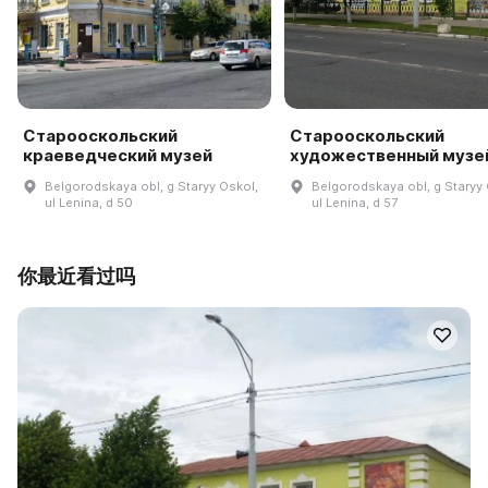
Старооскольский
Старооскольский
краеведческий музей
художественный музе
Belgorodskaya obl, g Staryy Oskol,
Belgorodskaya obl, g Staryy 
ul Lenina, d 50
ul Lenina, d 57
你最近看过吗