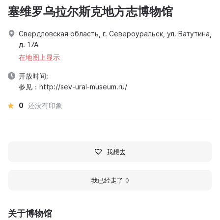
塞维罗乌拉尔斯克地方志博物馆
Свердловская область, г. Североуральск, ул. Ватутина,
д. 17А
在地图上显示
开放时间:
参见：http://sev-ural-museum.ru/
0
还没有印象
我想去
我已经走了
0
关于博物馆