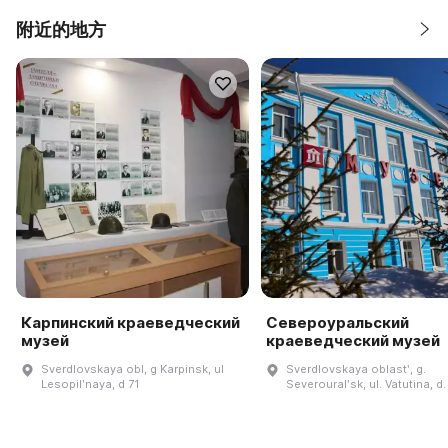
附近的地方
Карпинский краеведческий
Североуральский
музей
краеведческий музей
Sverdlovskaya obl, g Karpinsk, ul
Sverdlovskaya oblastʹ, g.
Lesopilʹnaya, d 71
Severouralʹsk, ul. Vatutina, d.