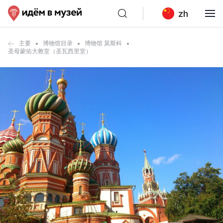
zh
主要
博物馆目录
博物馆 莫斯科
圣母蒙佑大教堂（圣瓦西里堂）