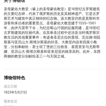
关于博物馆
圣母蒙佑大教堂（壕上的圣母蒙佑教堂）是16世纪古罗斯建筑
的主要纪念碑，代表了俄罗斯的历史及其精神遗产。它是古罗
斯艺术与建筑中真正独特的纪念物。该大教堂仍然是莫斯科市
游客和来访者的重要景点。圣母蒙佑大教堂建于1555–1561
年，由伊凡雷帝下令，为纪念喀山汗国的征服而建，是16世纪
古罗斯建筑的壮丽代表。在其奉圣过程中还涉及当时俄罗斯宗
教生活的其他重要事件：奇迹者圣尼古拉的显现、瓦拉姆·胡廷
斯基与亚历山大·斯维尔斯基的封圣。大教堂内设有四座小教
堂，分别奉献给：君士坦丁堡的三位牧首、基普里安与尤斯蒂
娜、亚历山大·斯维尔斯基和亚美尼亚的格里高利。此外，东西
两侧的教堂分别献给圣三一与天国之城。
博物馆特色
成立日期
1923年5月21日
预算状况