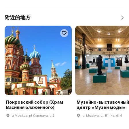
附近的地方
Покровский собор (Храм
Музейно-выставочный
Василия Блаженного)
центр «Музей моды»
g Moskva, pl Krasnaya, d 2
g. Moskva, ul. Ilʹinka, d. 4