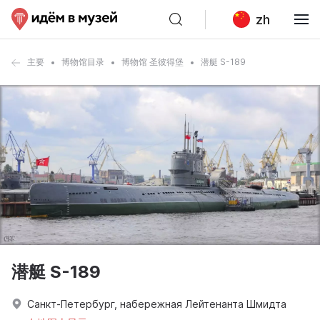
zh
主要
博物馆目录
博物馆 圣彼得堡
潜艇 S-189
潜艇 S-189
Санкт-Петербург, набережная Лейтенанта Шмидта