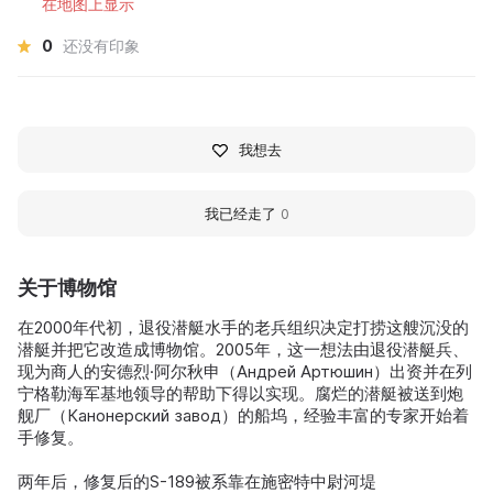
在地图上显示
0
还没有印象
我想去
我已经走了
0
关于博物馆
在2000年代初，退役潜艇水手的老兵组织决定打捞这艘沉没的
潜艇并把它改造成博物馆。2005年，这一想法由退役潜艇兵、
现为商人的安德烈·阿尔秋申（Андрей Артюшин）出资并在列
宁格勒海军基地领导的帮助下得以实现。腐烂的潜艇被送到炮
舰厂（Канонерский завод）的船坞，经验丰富的专家开始着
手修复。
两年后，修复后的S-189被系靠在施密特中尉河堤