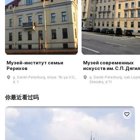
Музей-институт семьи
Музей современных
Рерихов
искусств им. С.П. Дяги
g. Sankt-Peterburg, liniya. 18-ya V.O.,
g. Sankt-Peterburg, nab Leyt
d. 1
Shmidta, d 11
你最近看过吗