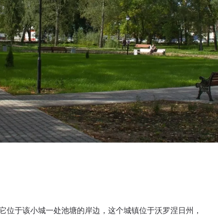
。它位于该小城一处池塘的岸边，这个城镇位于沃罗涅日州，