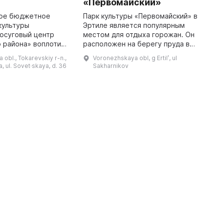
«Первомайский»
«
X
ое бюджетное
Парк культуры «Первомайский» в
культуры
Эртиле является популярным
В
осуговый центр
местом для отдыха горожан. Он
з
 района» воплотило
расположен на берегу пруда в
2
теля главы района
небольшом городе Воронежской
э
obl., Tokarevskiy r-n.,
Voronezhskaya obl, g Ertilʹ, ul
а, создав в 2007
области с населением более 10
к
, ul. Sovet·skaya, d. 36
Sakharnikov
который начал
тысяч человек. На его те ...
в
работу в сте ...
б