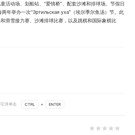
童活动场、划船站、“爱情桥”、配套沙滩和排球场。节假日
举办一次“Эртильская уха”（埃尔季尔鱼汤）节。此
径和滑雪接力赛、沙滩排球比赛，以及跳棋和国际象棋比
择它并单击
CTRL
+
ENTER