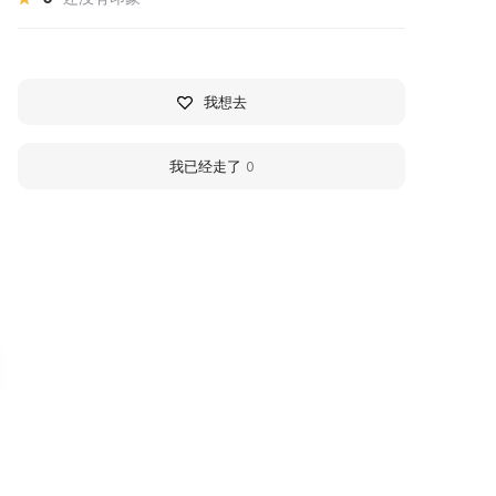
我想去
我已经走了
0
тнографический музей
Ertil Local History M