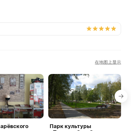
在地图上显示
карёвского
Парк культуры
Э