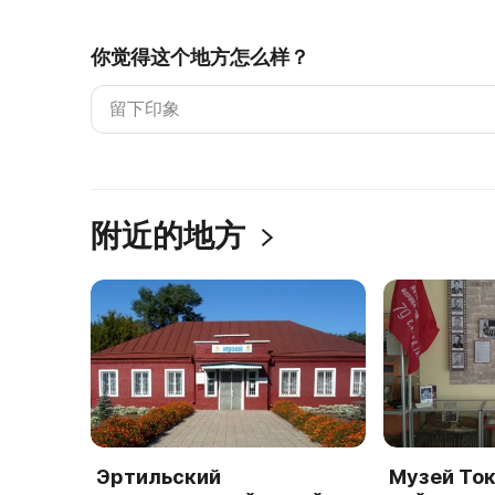
你觉得这个地方怎么样？
附近的地方
Эртильский
Музей То