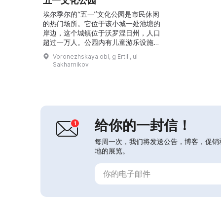
五一文化公园
埃尔季尔的“五一”文化公园是市民休闲
的热门场所。它位于该小城一处池塘的
岸边，这个城镇位于沃罗涅日州，人口
超过一万人。公园内有儿童游乐设施、
喷泉、儿童活动场、划船站、“爱情
Voronezhskaya obl, g Ertilʹ, ul
桥”、配套沙滩和排球场。节假日期间
Sakharnikov
这里传统上会举办民间庆祝活动，自
2016年起每两年举办一次
“Эртильская уха”（埃尔季尔鱼汤）
节。此外，公园定期举办各类体育赛
事：市级运动会、田径和滑雪接力赛、
沙滩排球比赛，以及跳棋和...
给你的一封信！
每周一次，我们将发送公告，博客，促销
地的展览。