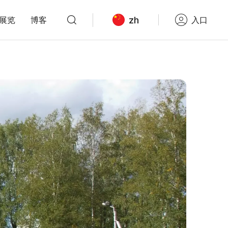
zh
展览
博客
入口