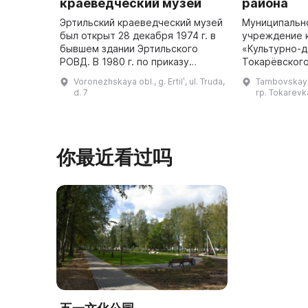
краеведческий музей
района
Эртильский краеведческий музей
Муниципальн
был открыт 28 декабря 1974 г. в
учреждение 
бывшем здании Эртильского
«Культурно-д
РОВД. В 1980 г. по приказу
Токарёвского
Министерства культуры СССР он
идею замести
Voronezhskaya obl., g. Ertilʹ, ul. Truda,
Tambovskaya 
получил звание «Народный», а в
В. Н. Айдаров
d. 7
rp. Tokarevka
1990 г. стал муниципаль ...
году музей, 
你最近看过吗