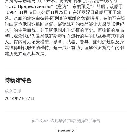
罗斯海军创建史”展区开幕。博物馆的核心展品是一艘名为
“Гото Предестинация”（意为“上帝的预见”）的船，该船于
1698年11月19日（公历11月29日）在沃罗涅日造船厂开工建
造。该舰的建造由彼得·阿列克谢耶维奇负责指挥，在他不在场
时由两位俄国造船匠监督。展览陈列的物品能让人感受18世纪
水手的生活面貌，并了解俄国水手远征的历史。博物馆的展品
帮助观众认识为复兴俄罗斯海军而进行的斗争以及参与其中的
人。馆内可见场景模型、勋章、武器、餐具、船用炉灶以及身
着彼得时代服饰的模特。这一展区有助于理解俄罗斯海军的创
建历史并追溯其发展。
博物馆特色
成立日期
2014年7月27日
你在文本中发现错误了吗? 选择它并单击
报告错误