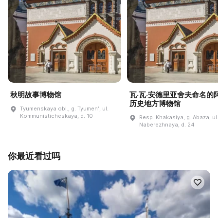
秋明故事博物馆
瓦·瓦·安德里亚舍夫命名的
历史地方博物馆
Tyumenskaya obl., g. Tyumenʹ, ul.
Kommunisticheskaya, d. 10
Resp. Khakasiya, g. Abaza, ul
Naberezhnaya, d. 24
你最近看过吗