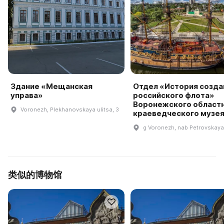
Здание «Мещанская
Отдел «История созда
управа»
российского флота»
Воронежского област
Voronezh, Plekhanovskaya ulitsa, 3
краеведческого музе
g Voronezh, nab Petrovskaya
类似的博物馆