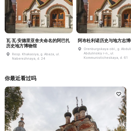
瓦·瓦·安德里亚舍夫命名的阿巴扎
阿布杜利诺历史与地方志博
历史地方博物馆
Orenburgskaya obl., g. Abdul
Abdulinskiy r-n., ul.
Resp. Khakasiya, g. Abaza, ul.
Kommunisticheskaya, d. 61
Naberezhnaya, d. 24
你最近看过吗