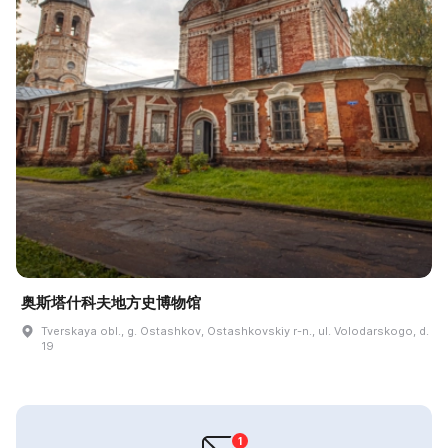
奥斯塔什科夫地方史博物馆
Tverskaya obl., g. Ostashkov, Ostashkovskiy r-n., ul. Volodarskogo, d.
19