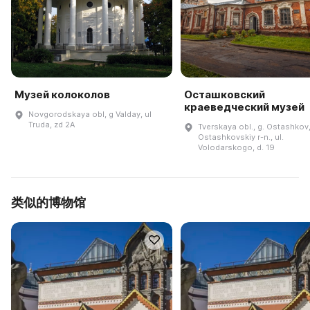
Музей колоколов
Осташковский
краеведческий музей
Novgorodskaya obl, g Valday, ul
Truda, zd 2A
Tverskaya obl., g. Ostashkov
Ostashkovskiy r-n., ul.
Volodarskogo, d. 19
类似的博物馆