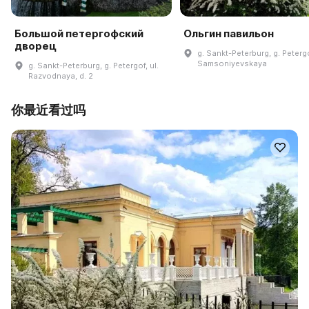
Большой петергофский
Ольгин павильон
дворец
g. Sankt-Peterburg, g. Petergo
Samsoniyevskaya
g. Sankt-Peterburg, g. Petergof, ul.
Razvodnaya, d. 2
你最近看过吗