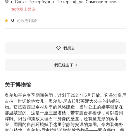
г. Санкт-Петербург, г. Петергоф, ул. Самсониевская
在地图上显示
0
还没有印象
我想去
我已经走了
0
关于博物馆
奥尔加亭在冬季期间关闭，计划于2021年5月开放。它是沙皇尼
古拉一世送给他女儿、奥尔加·尼古拉耶芙娜大公主的结婚礼
物。它按西西里乡村别墅的风格建造，当时公主的婚事就是在
那里敲定的。这是一座三层塔楼，带有露台和楼梯，可以看到
浮雕、阳台和摆放大理石半身像的壁龛，还有呈龙形的落水
管。周围的自然环境赋予这里宁静与安详的氛围。亭内装饰朴
素但精致，奥尔加·尼古拉耶芙娜的嫁妆物品——亚麻餐巾、餐