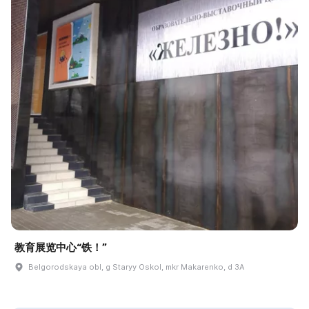
教育展览中心“铁！”
Belgorodskaya obl, g Staryy Oskol, mkr Makarenko, d 3A