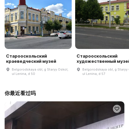
Старооскольский
Старооскольский
краеведческий музей
художественный музе
Belgorodskaya obl, g Staryy Oskol,
Belgorodskaya obl, g Staryy 
ul Lenina, d 50
ul Lenina, d 57
你最近看过吗