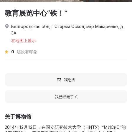
教育展览中心“铁！”
Белгородская обл, г Старый Оскол, мкр Макаренко, д
3А
在地图上显示
0
还没有印象
我想去
我已经走了
0
关于博物馆
2014年12月12日，在国立研究技术大学（НИТУ）“МИСиС”的