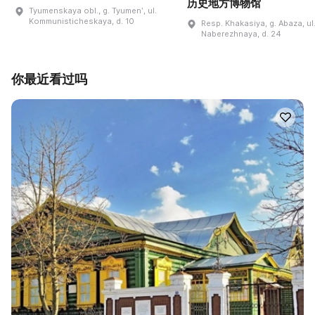
历史地方博物馆
Tyumenskaya obl., g. Tyumenʹ, ul.
Kommunisticheskaya, d. 10
Resp. Khakasiya, g. Abaza, ul
Naberezhnaya, d. 24
你最近看过吗