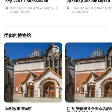
отдыха г. Новозыбков
краеведческий музей
Bryanskaya obl, g Novozybkov, ul
Bryanskaya obl, g Novozybko
Gagarina, d 8
Lenina, d 78
类似的博物馆
秋明故事博物馆
瓦·瓦·安德里亚舍夫命名的