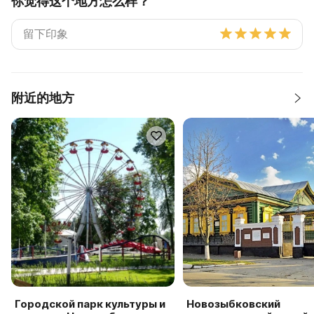
你觉得这个地方怎么样？
附近的地方
Городской парк культуры и
Новозыбковский