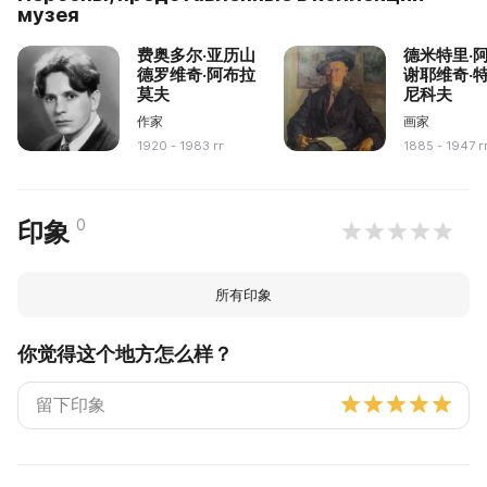
музея
费奥多尔·亚历山
德米特里·
德罗维奇·阿布拉
谢耶维奇·
莫夫
尼科夫
作家
画家
1920 - 1983 гг
1885 - 1947 г
0
印象
所有印象
你觉得这个地方怎么样？