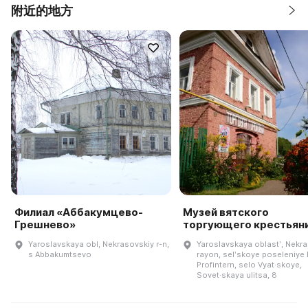
附近的地方
Филиал «Аббакумцево-
Музей вятского
Грешнево»
торгующего крестьян
Yaroslavskaya obl, Nekrasovskiy r-n,
Yaroslavskaya oblastʹ, Nekr
s Abbakumtsevo
rayon, selʹskoye poseleniye
Profintern, selo Vyat·skoye,
Sovet·skaya ulitsa, 8