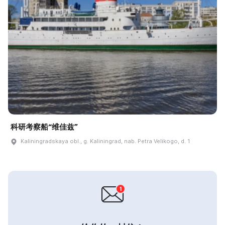
科研考察船“维佳兹”
Kaliningradskaya obl., g. Kaliningrad, nab. Petra Velikogo, d. 1