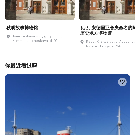
秋明故事博物馆
瓦·瓦·安德里亚舍夫命名的
历史地方博物馆
Tyumenskaya obl., g. Tyumenʹ, ul.
Kommunisticheskaya, d. 10
Resp. Khakasiya, g. Abaza, ul
Naberezhnaya, d. 24
你最近看过吗