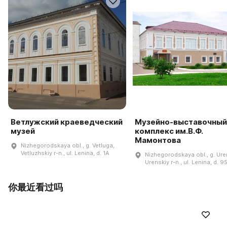
Ветлужский краеведческий
Музейно-выставочный
музей
комплекс им.В.Ф.
Мамонтова
Nizhegorodskaya obl., g. Vetluga,
Vetluzhskiy r-n., ul. Lenina, d. 1A
Nizhegorodskaya obl., g. Uren
Urenskiy r-n., ul. Lenina, d. 9
你最近看过吗