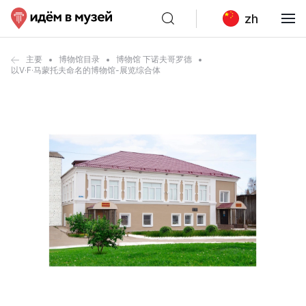
zh
主要
博物馆目录
博物馆 下诺夫哥罗德
以V·F·马蒙托夫命名的博物馆-展览综合体