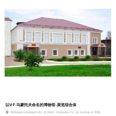
以V·F·马蒙托夫命名的博物馆-展览综合体
Nizhegorodskaya obl., g. Urenʹ, Urenskiy r-n., ul. Lenina, d. 95A