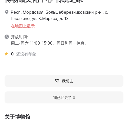
Респ. Мордовия, Большеберезниковский р-н., с.
Паракино, ул. К.Маркса, д. 13
在地图上显示
开放时间:
周二-周六 11:00-15:00。周日和周一休息。
0
还没有印象
我想去
我已经走了
0
关于博物馆