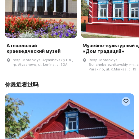
Атяшевский
Музейно-культурный 
краеведческий музей
«Дом традиций»
resp. Mordoviya, Atyashevskiy r-n.,
Resp. Mordoviya,
rp. Atyashevo, ul. Lenina, d. 30A
Bolʹshebereznikovskiy r-n., s
Parakino, ul. K.Marksa, d. 13
你最近看过吗