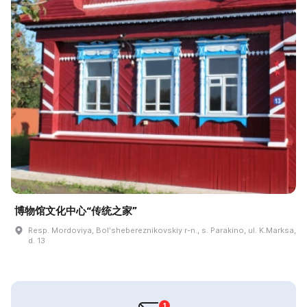
博物馆文化中心“传统之家”
Resp. Mordoviya, Bolʹshebereznikovskiy r-n., s. Parakino, ul. K.Marksa,
d. 13