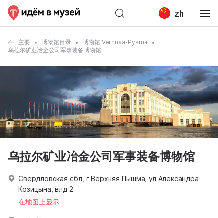
zh
主要
博物馆目录
博物馆 Verhnaa-Pysma
乌拉尔矿业冶金公司军事装备博物馆
乌拉尔矿业冶金公司军事装备博物馆
Свердловская обл, г Верхняя Пышма, ул Александра
Козицына, влд 2
在地图上显示