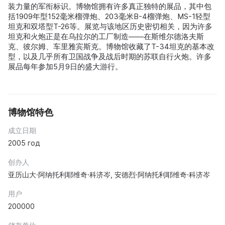
装力量的军衔标识。博物馆拥有许多真正独特的展品，其中包
括1909年型152毫米榴弹炮、203毫米B-4榴弹炮、MS-1轻型
坦克和双塔型T-26等。展览与该地区历史密切相关，因为许多
坦克和火炮正是在乌拉尔的工厂制造——在斯维尔德洛夫斯
克、彼尔姆、车里雅宾斯克。博物馆收藏了T-34坦克的基本改
型，以及几乎所有卫国战争及战后时期的苏联自行火炮。许多
展品每年参加5月9日的盛大游行。
博物馆特色
成立日期
2005 год
创办人
亚历山大·阿纳托利耶维奇·科济岑, 安德烈·阿纳托利耶维奇·科济岑
用户
200000