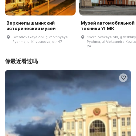
Верхнепышминский
Музей автомобильной
исторический музей
техники УГМК
Sverdlovskaya obl, g Verkhnyaya
Sverdlovskaya obl, g Verkhn
Pyshma, ul Krivousova, str 47
Pyshma, ul Aleksandra Kozits
2A
你最近看过吗