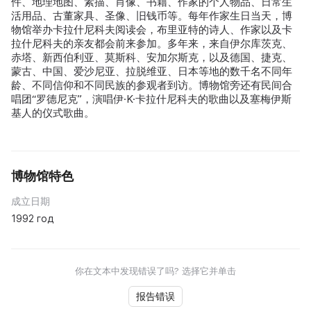
件、地理地图、素描、肖像、书籍、作家的个人物品、日常生
活用品、古董家具、圣像、旧钱币等。每年作家生日当天，博
物馆举办卡拉什尼科夫阅读会，布里亚特的诗人、作家以及卡
拉什尼科夫的亲友都会前来参加。多年来，来自伊尔库茨克、
赤塔、新西伯利亚、莫斯科、安加尔斯克，以及德国、捷克、
蒙古、中国、爱沙尼亚、拉脱维亚、日本等地的数千名不同年
龄、不同信仰和不同民族的参观者到访。博物馆旁还有民间合
唱团“罗德尼克”，演唱伊·K·卡拉什尼科夫的歌曲以及塞梅伊斯
基人的仪式歌曲。
博物馆特色
成立日期
1992 год
你在文本中发现错误了吗? 选择它并单击
报告错误