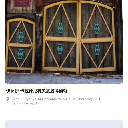
伊萨伊·卡拉什尼科夫故居博物馆
Resp. Buryatiya, Mukhorshibirskiy r-n., s. Sharalday, ul. I.
Kalashnikova, d 79