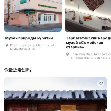
Музей природы Бурятии
Тарбагатайский народ
музей «Семейская
Resp. Buryatiya, g. Ulan-Ud·e, ul.
старина»
Kuybysheva, d. 29
Resp. Buryatiya, Tarbagataysk
s. Tarbagatay, ul. Lenina, d. 3
你最近看过吗