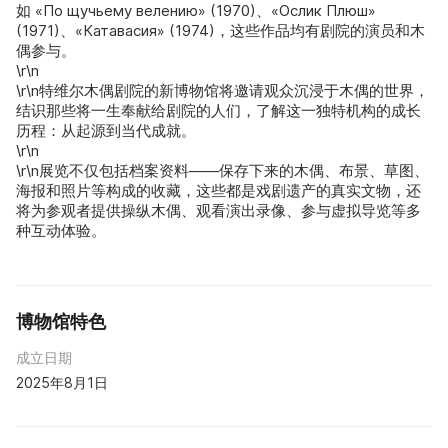
如 «По щучьему велению» (1970)、«Ослик Плюш»
(1971)、«Катавасия» (1974)，这些作品均有剧院的演员和木
偶参与。
\r\n
\r\n特维尔木偶剧院的新博物馆将邀请观众沉浸于木偶的世界，
结识那些将一生奉献给剧院的人们，了解这一独特机构的成长
历程：从起源到当代成就。
\r\n
\r\n展览不仅包括档案资料——保存下来的木偶、布景、草图、
海报和照片等构成的收藏，这些都是戏剧遗产的真实文物，还
将为参观者提供操纵木偶、观看演出录像、参与虚拟导览等多
种互动体验。
博物馆特色
成立日期
2025年8月1日