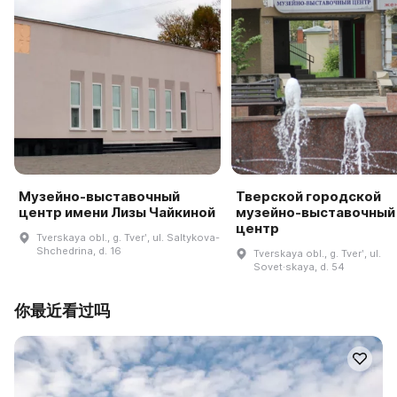
Музейно-выставочный
Тверской городской
центр имени Лизы Чайкиной
музейно-выставочный
центр
Tverskaya obl., g. Tverʹ, ul. Saltykova-
Shchedrina, d. 16
Tverskaya obl., g. Tverʹ, ul.
Sovet·skaya, d. 54
你最近看过吗