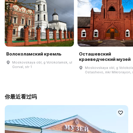
Волоколамский кремль
Осташевский
краеведческий музей
Moskovskaya obl, g Volokolamsk, ul
Gorval, str 1
Moskovskaya obl, g Volokol
Ostashevo, mkr Mikrorayon, s
你最近看过吗