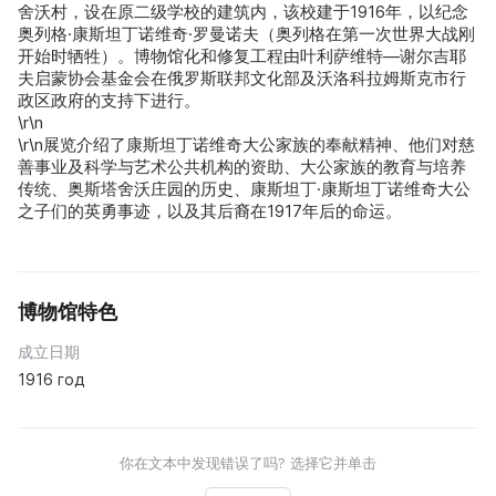
舍沃村，设在原二级学校的建筑内，该校建于1916年，以纪念
奥列格·康斯坦丁诺维奇·罗曼诺夫（奥列格在第一次世界大战刚
开始时牺牲）。博物馆化和修复工程由叶利萨维特—谢尔吉耶
夫启蒙协会基金会在俄罗斯联邦文化部及沃洛科拉姆斯克市行
政区政府的支持下进行。
\r\n
\r\n展览介绍了康斯坦丁诺维奇大公家族的奉献精神、他们对慈
善事业及科学与艺术公共机构的资助、大公家族的教育与培养
传统、奥斯塔舍沃庄园的历史、康斯坦丁·康斯坦丁诺维奇大公
之子们的英勇事迹，以及其后裔在1917年后的命运。
博物馆特色
成立日期
1916 год
你在文本中发现错误了吗? 选择它并单击