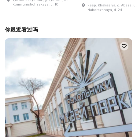
Kommunisticheskaya, d. 10
Resp. Khakasiya, g. Abaza, ul
Naberezhnaya, d. 24
你最近看过吗