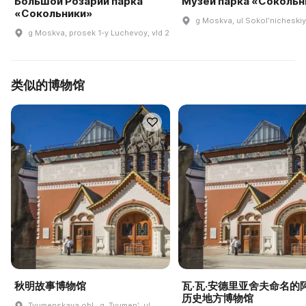
Большой Розарий парка
Музей парка «Сокольн
«Сокольники»
g Moskva, ul Sokolʹnicheskiy 
g Moskva, prosek 1-y Luchevoy, vld 2
类似的博物馆
秋明故事博物馆
瓦·瓦·安德里亚舍夫命名的
历史地方博物馆
Tyumenskaya obl., g. Tyumenʹ, ul.