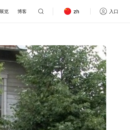
zh
展览
博客
入口