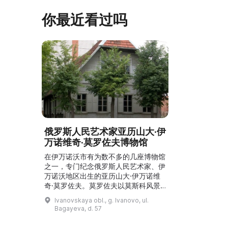
你最近看过吗
俄罗斯人民艺术家亚历山大·伊
万诺维奇·莫罗佐夫博物馆
在伊万诺沃市有为数不多的几座博物馆
之一，专门纪念俄罗斯人民艺术家、伊
万诺沃地区出生的亚历山大·伊万诺维
奇·莫罗佐夫。莫罗佐夫以莫斯科风景
画家著称，终生致力于在画布和纸上描
Ivanovskaya obl., g. Ivanovo, ul.
绘俄罗斯中部的自然风光、城市风景、
Bagayeva, d. 57
伏尔加河和莫斯科河。该博物馆于
2001年9月19日开放，设在一座建于