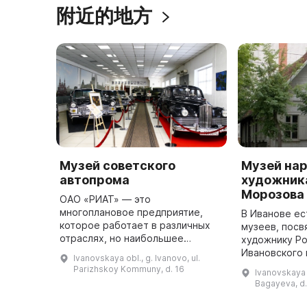
附近的地方
Музей советского
Музей на
автопрома
художника
Морозова
ОАО «РИАТ» — это
многоплановое предприятие,
В Иванове ес
которое работает в различных
музеев, пос
отраслях, но наибольшее
художнику Р
внимание уделяется
Ивановского 
Ivanovskaya obl., g. Ivanovo, ul.
автомобильному бизнесу. В этом
Ивановичу М
Parizhskoy Kommuny, d. 16
Ivanovskaya o
подтверждение - создание
известен как
Bagayeva, d.
Музея советского автопрома, ...
пейзажист, 
жизн ...