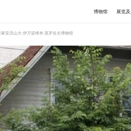
博物馆
展览及
家亚历山大·伊万诺维奇·莫罗佐夫博物馆