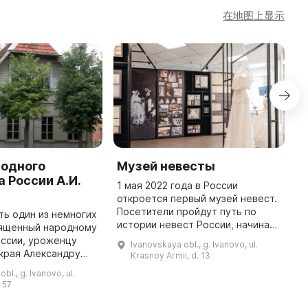
在地图上显示
родного
Музей невесты
М
 России А.И.
г
1 мая 2022 года в России
откроется первый музей невест.
М
Посетители пройдут путь по
—
ть один из немногих
истории невест России, начиная
м
вященный народному
от царских времен и до наших
у
оссии, уроженцу
Ivanovskaya obl., g. Ivanovo, ul.
дней. Они увидят, как менялись и
к
края Александру
Krasnoy Armii, d. 13
как сохранялись народные ...
орозову. Морозов
bl., g. Ivanovo, ul.
 московский
 57
живший всю свою