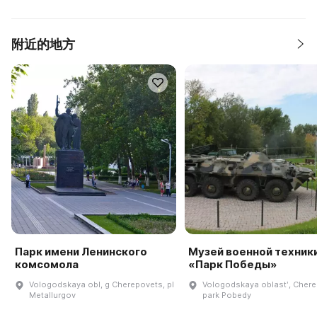
附近的地方
Парк имени Ленинского
Музей военной техник
комсомола
«Парк Победы»
Vologodskaya obl, g Cherepovets, pl
Vologodskaya oblastʹ, Chere
Metallurgov
park Pobedy