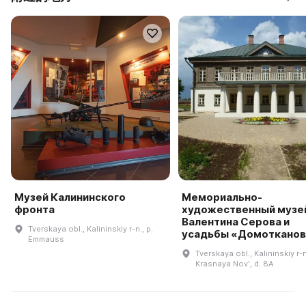
Музей Калининского
Мемориально-
фронта
художественный музе
Валентина Серова и
Tverskaya obl., Kalininskiy r-n., p.
усадьбы «Домотканов
Emmauss
Tverskaya obl., Kalininskiy r-n
Krasnaya Novʹ, d. 8A