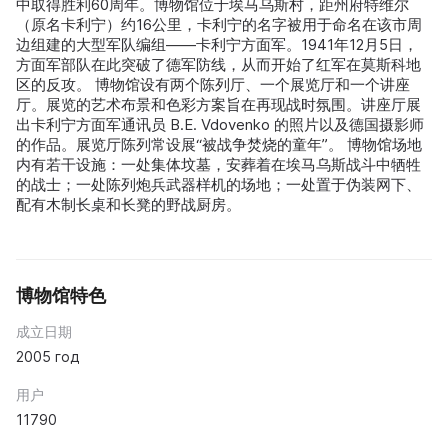
中取得胜利60周年。博物馆位于埃马乌斯村，距州府特维尔
（原名卡利宁）约16公里，卡利宁的名字被用于命名在该市周
边组建的大型军队编组——卡利宁方面军。1941年12月5日，
方面军部队在此突破了德军防线，从而开始了红军在莫斯科地
区的反攻。 博物馆设有两个陈列厅、一个展览厅和一个讲座
厅。展览的艺术布景和色彩方案旨在再现战时氛围。讲座厅展
出卡利宁方面军通讯员 B.E. Vdovenko 的照片以及德国摄影师
的作品。展览厅陈列常设展“被战争焚烧的童年”。 博物馆场地
内有若干设施：一处集体坟墓，安葬着在埃马乌斯战斗中牺牲
的战士；一处陈列炮兵武器样机的场地；一处置于伪装网下、
配有木制长桌和长凳的野战厨房。
博物馆特色
成立日期
2005 год
用户
11790