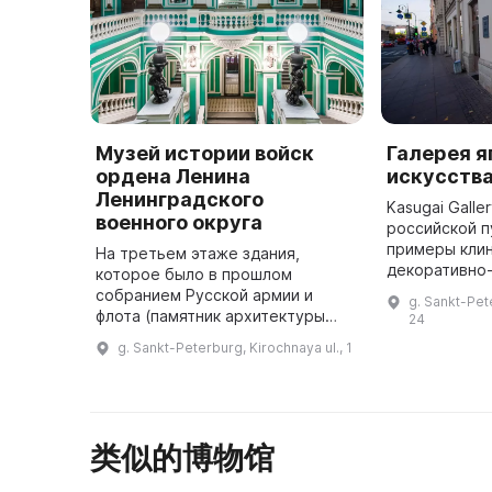
Музей истории войск
Галерея я
ордена Ленина
искусства
Ленинградского
Kasugai Gall
военного округа
российской п
примеры клин
На третьем этаже здания,
декоративно
которое было в прошлом
искусства Яп
собранием Русской армии и
g. Sankt-Pete
отражают це
флота (памятник архитектуры
24
японской вое
второй половины XIX в.),
g. Sankt-Peterburg, Kirochnaya ul., 1
находится Музей истории войск
ордена Ленина Ленинградского
военного округ ...
类似的博物馆