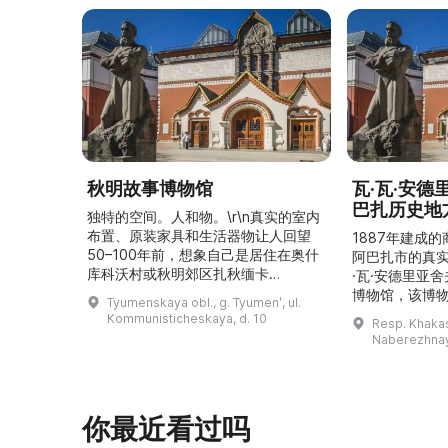
秋明故事博物馆
瓦·瓦·安
巴扎历史地
独特的空间。人和物。\r\n真实的室内
布置、原装家具和生活器物让人回望
1887年建成
50–100年前，想象自己是居住在奥什
阿巴扎市的真
库科沃村或秋明郊区扎秋缅卡
·瓦·安德里亚
（Затюменка）的一座小木屋的居
博物馆，该博物
Tyumenskaya obl., g. Tyumenʹ, ul.
民。\r\n\r\n博物馆的展览再现了我曾
卡斯共和国最佳
Kommunisticheskaya, d. 10
Resp. Khakasi
祖母安娜·科尔尼洛夫娜·奥什库科娃
的陈列以城市
Naberezhnay
（Анна Корниловна Ошкукова）一
–3世纪的历史
家的日常生活场景——她是一位“世代
具、青铜与银
为农”的农妇，其祖先在16世纪末是最
坚固的砖墙环
早从北德维纳（Северна ...
马厩。基普里
你最近看过吗