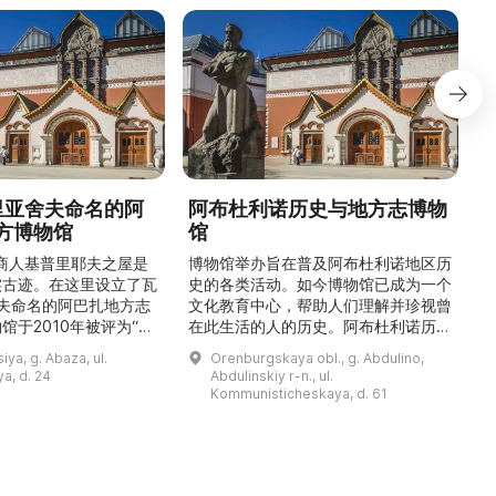
德里亚舍夫命名的阿
阿布杜利诺历史与地方志博物
方博物馆
馆
1
的商人基普里耶夫之屋是
博物馆举办旨在普及阿布杜利诺地区历
实古迹。在这里设立了瓦
史的各类活动。如今博物馆已成为一个
舍夫命名的阿巴扎地方志
文化教育中心，帮助人们理解并珍视曾
馆于2010年被评为“哈
在此生活的人的历史。阿布杜利诺历史
市级博物馆”。博物馆
与地方志博物馆于1966年在当地知名
ya, g. Abaza, ul.
Orenburgskaya obl., g. Abdulino,
及哈卡斯地区自公元前4
人士的倡议下创建。最初位于共产党街
a, d. 24
Abdulinskiy r-n., ul.
为主题，展出有箭头、刀
274号商人沃罗比约夫住宅附属建筑
Kommunisticheskaya, d. 61
质胸针、石磨等。庄园被
内。现址为共产党街61号。馆内常设
绕，院内有宽敞的谷仓和
展览包括“农民小屋”、“阿布杜利诺的
耶夫之屋是了解阿巴扎历
商人”、“战斗荣耀厅”和“阿布杜利诺：
史并度过难忘时光的绝佳场所。 ...
20世纪”。博物馆定期举办旨在推广阿
布杜利诺地区历史 ...