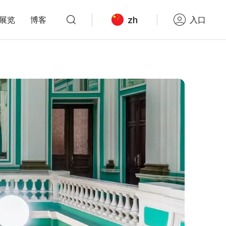
zh
展览
博客
入口