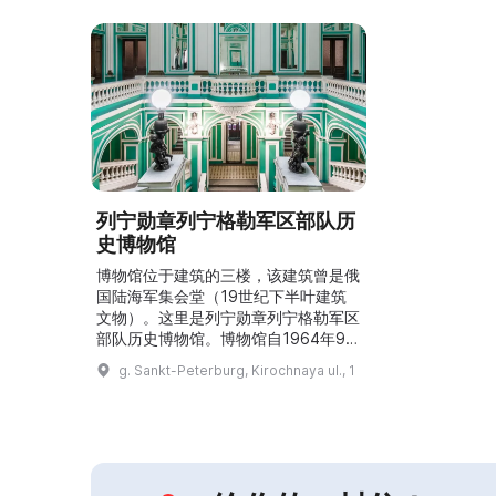
列宁勋章列宁格勒军区部队历
史博物馆
博物馆位于建筑的三楼，该建筑曾是俄
国陆海军集会堂（19世纪下半叶建筑
文物）。这里是列宁勋章列宁格勒军区
部队历史博物馆。博物馆自1964年9月
1日开始开放，致力于收藏和发展其藏
g. Sankt-Peterburg, Kirochnaya ul., 1
品，藏品总数超过两千二十件，其中有
二百六十六件在博物馆展出。展览反映
了从1864年至今圣彼得堡、彼得格勒
和列宁格勒军区的历史，同时展出画
作、步枪类武器和卫国战争时期的军
服。该博物馆是一个历史专门的非营利